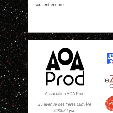
soutient encore.
Association AOA Prod
25 avenue des frères Lumière
69008 Lyon