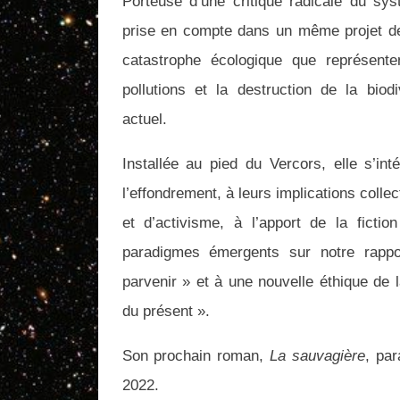
Porteuse d’une critique radicale du syst
prise en compte dans un même projet de l
catastrophe écologique que représente
pollutions et la destruction de la bi
actuel.
Installée au pied du Vercors, elle s’in
l’effondrement, à leurs implications colle
et d’activisme, à l’apport de la fictio
paradigmes émergents sur notre rapp
parvenir » et à une nouvelle éthique de 
du présent ».
Son prochain roman,
La sauvagière
, pa
2022.