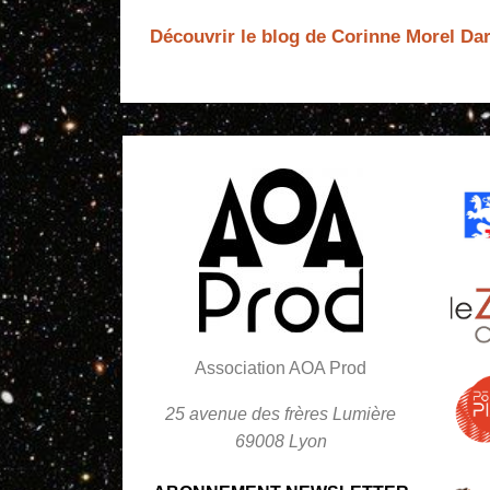
Découvrir le blog de Corinne Morel Dar
Association AOA Prod
25 avenue des frères Lumière
69008 Lyon