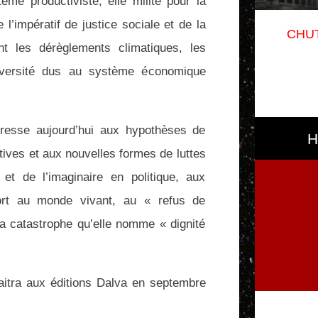
ème productiviste, elle milite pour la
’impératif de justice sociale et de la
CHUT
nt les dérèglements climatiques, les
odiversité dus au système économique
téresse aujourd’hui aux hypothèses de
H
ctives et aux nouvelles formes de luttes
n et de l’imaginaire en politique, aux
ort au monde vivant, au « refus de
la catastrophe qu’elle nomme « dignité
raitra aux éditions Dalva en septembre