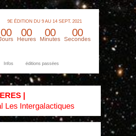
9E ÉDITION DU 9 AU 14 SEPT. 2021
00
00
00
00
Jours
Heures
Minutes
Secondes
Infos
éditions passées
ERES |
al Les Intergalactiques