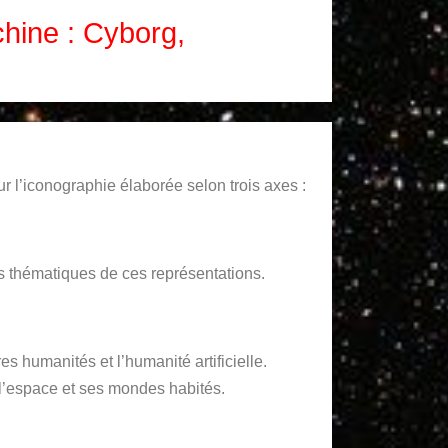
hine : Cyborg,
ur l’iconographie élaborée selon trois axes :
es thématiques de ces représentations.
es humanités et l’humanité artificielle.
e l’espace et ses mondes habités.