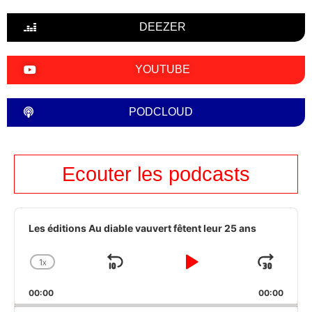
DEEZER
YOUTUBE
PODCLOUD
Ecouter les podcasts
Audio
Player
Les éditions Au diable vauvert fêtent leur 25 ans
1
X
SKIP
PLAY
JUM
CHANGE
PLAYBACK
BACKWARD
PAUSE
FOR
00:00
RATE
00:00