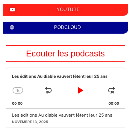
YOUTUBE
PODCLOUD
Ecouter les podcasts
Audio
Player
Les éditions Au diable vauvert fêtent leur 25 ans
1
X
SKIP
PLAY
JUM
CHANGE
PLAYBACK
BACKWARD
PAUSE
FOR
00:00
RATE
00:00
Les éditions Au diable vauvert fêtent leur 25 ans
NOVEMBRE 13, 2025