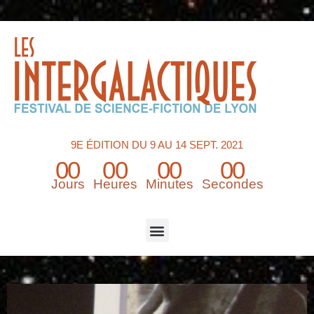
9E ÉDITION DU 9 AU 14 SEPT. 2021
00
00
00
00
Jours
Heures
Minutes
Secondes
Menu