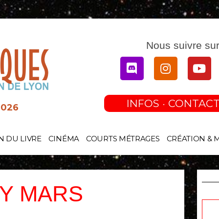
Nous suivre sur
Discord
Instagram
You
INFOS · CONTACT
2026
N DU LIVRE
CINÉMA
COURTS MÉTRAGES
CRÉATION & 
Y MARS