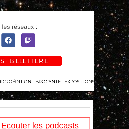
 les réseaux :
tube
Facebook
Twitch
S · BILLETTERIE
MICROÉDITION
BROCANTE
EXPOSITIONS
Ecouter les podcasts