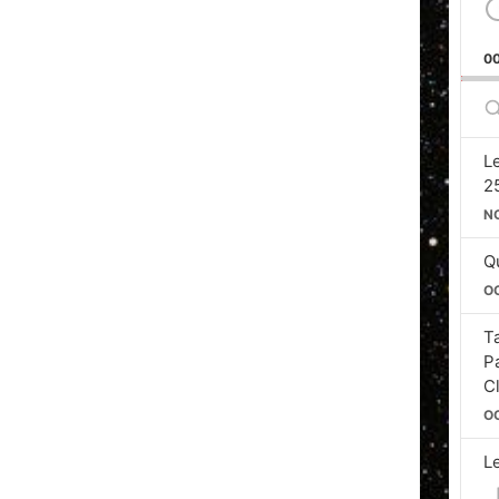
0
S
E
L
2
N
Qu
O
T
P
C
O
L
Si