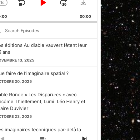
1
X
SKIP
PLAY
JUMP
CHANGE
PLAYBACK
BACKWARD
PAUSE
FORWARD
0:00
RATE
00:00
earch
pisodes
es éditions Au diable vauvert fêtent leur
5 ans
OVEMBRE 13, 2025
e faire de l’imaginaire spatial ?
CTOBRE 30, 2025
able Ronde « Les Disparu·es » avec
acôme Thiellement, Lumi, Léo Henry et
laire Duvivier
CTOBRE 23, 2025
es imaginaires techniques par-delà la
licon Valley