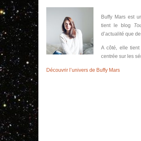
Buffy Mars est un
tient le blog
Tou
d’actualité que de
A côté, elle tie
centrée sur les sé
Découvrir l’univers de Buffy Mars