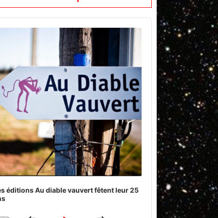
o
er
s éditions Au diable vauvert fêtent leur 25
ns
Download