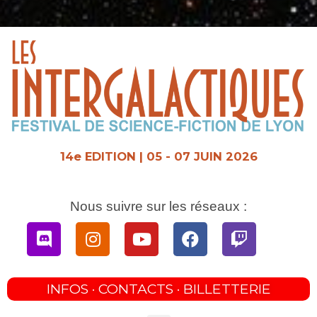
Aller
au
contenu
14e EDITION | 05 - 07 JUIN 2026
Nous suivre sur les réseaux :
Discord
Instagram
Youtube
Facebook
Twitch
INFOS · CONTACTS · BILLETTERIE