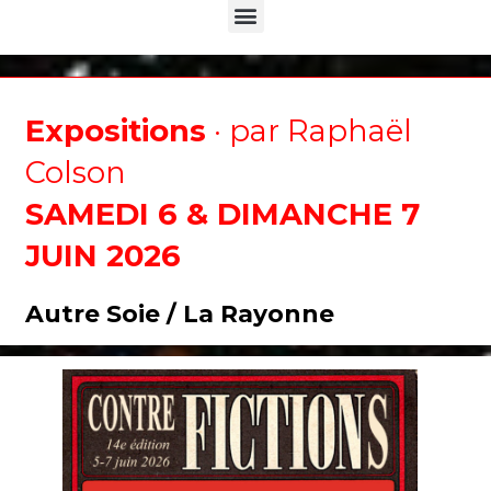
Menu
Expositions
· par Raphaël
Colson
SAMEDI 6 & DIMANCHE 7
JUIN 2026
Autre Soie / La Rayonne