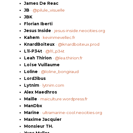
James De Reac
JB
·
@pilule_visuelle
JBK
Florian Iberti
Jesus Inside
·
jesus-inside.neocities.org
Kahem
·
kevinmevellec.fr
KnardBoiteux
·
@knardboiteux.prod
L1l-P34t
·
@l1l_p34t
Leah Thirion
·
@lea.thirion.fr
Loïse Vuillaume
Loline
·
@loline_bongiraud
LordJibus
Lytnim
·
lytnim.com
Alex Maedhros
Maille
·
maiculture.wordpress.fr
ManDbx
Marine
·
ultramarine-cool.neocities.org
Maxime Jacquier
Monsieur TH.