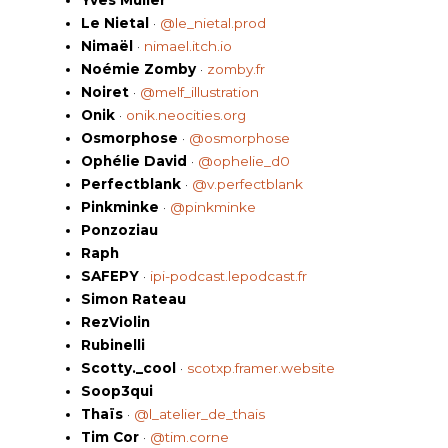
Yves Muller
Le Nietal
·
@le_nietal.prod
Nimaël
·
nimael.itch.io
Noémie Zomby
·
zomby.fr
Noiret
·
@melf_illustration
Onik
·
onik.neocities.org
Osmorphose
·
@osmorphose
Ophélie David
·
@ophelie_d0
Perfectblank
·
@v.perfectblank
Pinkminke
·
@pinkminke
Ponzoziau
Raph
SAFEPY
·
ipi-podcast.lepodcast.fr
Simon Rateau
RezViolin
Rubinelli
Scotty._cool
·
scotxp.framer.website
Soop3qui
Thaïs
·
@l_atelier_de_thais
Tim Cor
·
@tim.corne