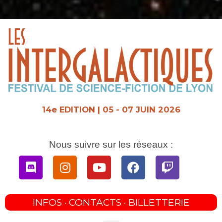
Aller
au
contenu
14e EDITION | 05 - 07 JUIN 2026
Nous suivre sur les réseaux :
Discord
Instagram
Youtube
Facebook
Twitch
INFOS · CONTACTS · BILLETTERIE