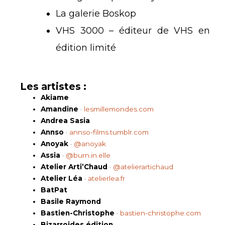
La galerie Boskop
VHS 3000 – éditeur de VHS en
édition limité
Les artistes :
Akiame
Amandine
·
lesmillemondes.com
Andrea Sasia
Annso
·
annso-films.tumblr.com
Anoyak
·
@anoyak
Assia
·
@burn.in.elle
Atelier Arti’Chaud
·
@atelierartichaud
Atelier Léa
·
atelierlea.fr
BatPat
Basile Raymond
Bastien-Christophe
·
bastien-christophe.com
Bizarroides édition
·