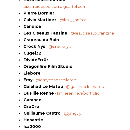
bizarroidesedition.bigcartel.com
Pierre Bornier
Calvin Martinez
·
@kal_l_artiste
Candice
Les Ciseaux Fanzine
·
@les_ciseaux_fanzine
Crapeau du Bain
Crock Nys
·
@crocknys
Cugel32
DivideErr0r
Dragonfire Film Studio
Elebore
Emy
·
@emychaoschildren
Galahad Le Matou
·
@galahad.le.matou
La Fille Renne
·
lafillerenne.fr/portfolio
Garance
GroGro
Guillaume Castro
·
@ymguy_
Hosantic
Isa2000