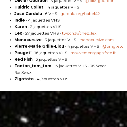
Olivier Gourdon
· 3 jaquettes VHS ·
@oliv_gourdon
Huldric Collet
· 4 jaquettes VHS ·
José Gurdulu
· 6 VHS ·
gurdulu.org/babel42
Indie
· 4 jaquettes VHS
Karen
· 2 jaquettes VHS
Lex
· 27 jaquettes VHS ·
twitch.tv/chez_lex
Monocursive
· 3 jaquettes VHS ·
monocursive.com
Pierre-Marie Grille-Liou ·
4 jaquettes VHS ·
@pmgl.etc
Pouget’
· 16 jaquettes VHS ·
mouvementgaga.free.fr
Red Fish
· 5 jaquettes VHS
Tonton_tom_tom
· 5 jaquettes VHS ·
3615 code
RanXerox
Zigototo
· 4 jaquettes VHS