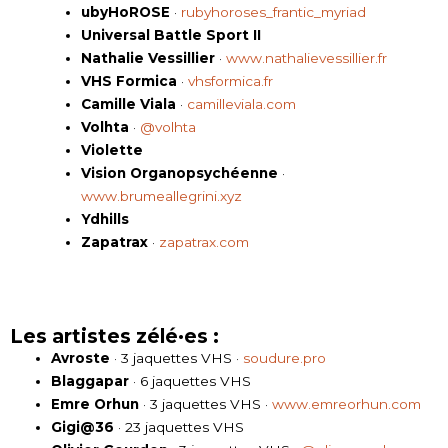
ubyHoROSE
·
rubyhoroses_frantic_myriad
Universal Battle Sport II
Nathalie Vessillier
·
www.nathalievessillier.fr
VHS Formica
·
vhsformica.fr
Camille Viala
·
camilleviala.com
Volhta
·
@volhta
Violette
Vision Organopsychéenne
·
www.brumeallegrini.xyz
Ydhills
Zapatrax
·
zapatrax.com
Les artistes zélé·es :
Avroste
· 3 jaquettes VHS ·
soudure.pro
Blaggapar
· 6 jaquettes VHS
Emre Orhun
· 3 jaquettes VHS ·
www.emreorhun.com
Gigi@36
· 23 jaquettes VHS