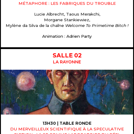
MÉTAPHORE : LES FABRIQUES DU TROUBLE
Lucie Albrecht, Taous Merakchi,
Morgane Stankiewiez,
Mylène da Silva de la chaîne
Welcome To Primetime Bitch !
Animation : Adrien Party
SALLE 02
LA RAYONNE
13H30 | TABLE RONDE
DU MERVEILLEUX SCIENTIFIQUE À LA SPECULATIVE