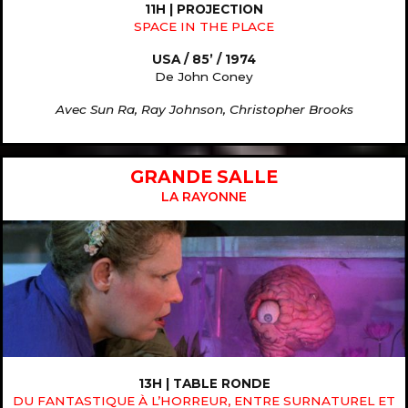
11H | PROJECTION
SPACE IN THE PLACE
USA / 85’ / 1974
De John Coney
Avec Sun Ra, Ray Johnson, Christopher Brooks
GRANDE SALLE
LA RAYONNE
13H | TABLE RONDE
DU FANTASTIQUE À L’HORREUR, ENTRE SURNATUREL ET