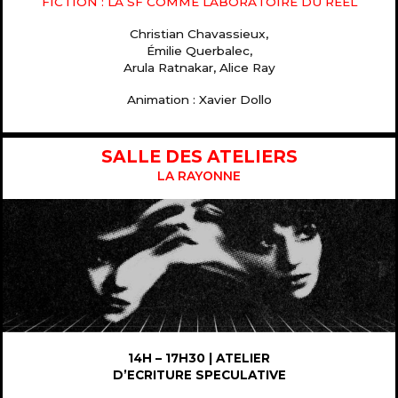
FICTION : LA SF COMME LABORATOIRE DU RÉEL
Christian Chavassieux,
Émilie Querbalec,
Arula Ratnakar, Alice Ray
Animation : Xavier Dollo
SALLE DES ATELIERS
LA RAYONNE
14H – 17H30 |
ATELIER
D’ECRITURE SPECULATIVE