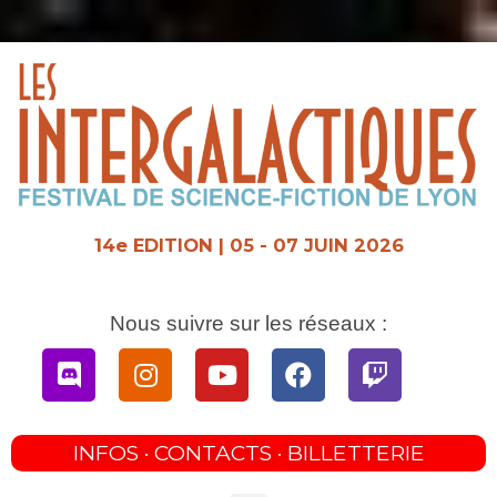
Aller
au
contenu
14e EDITION | 05 - 07 JUIN 2026
Nous suivre sur les réseaux :
Discord
Instagram
Youtube
Facebook
Twitch
INFOS · CONTACTS · BILLETTERIE