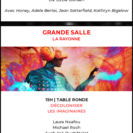
Avec Honey, Adele Bertei, Jean Satterfield, Kathryn Bigelow
GRANDE SALLE
LA RAYONNE
15H | TABLE RONDE
DÉCOLONISER
LES IMAGINAIRES
Laura Nsafou
Michael Roch
Ayoh Kré Duchâtelet