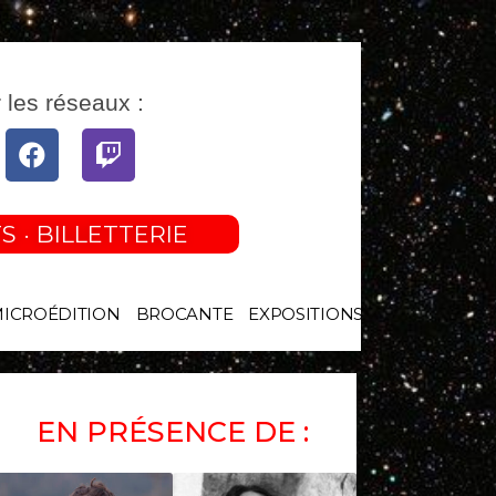
 les réseaux :
tube
Facebook
Twitch
S · BILLETTERIE
MICROÉDITION
BROCANTE
EXPOSITIONS
EN PRÉSENCE DE :