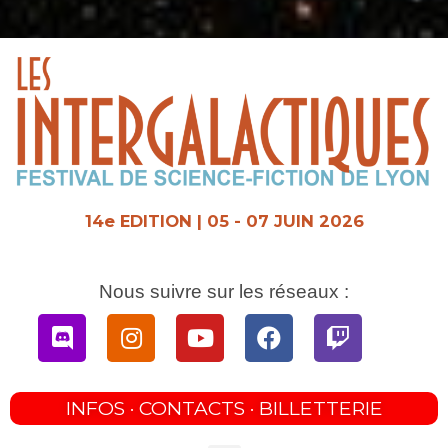
Aller
au
contenu
14e EDITION | 05 - 07 JUIN 2026
Nous suivre sur les réseaux :
Discord
Instagram
Youtube
Facebook
Twitch
INFOS · CONTACTS · BILLETTERIE