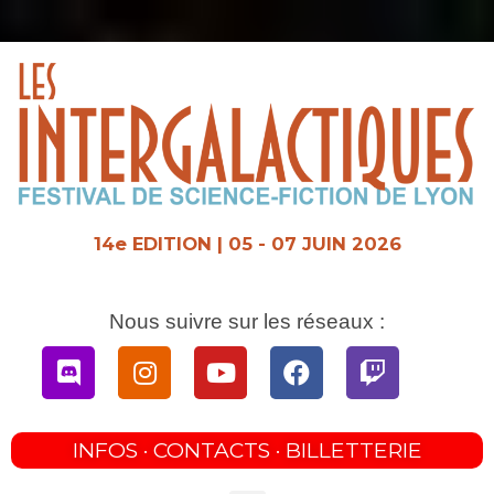
Aller
au
contenu
14e EDITION | 05 - 07 JUIN 2026
Nous suivre sur les réseaux :
Discord
Instagram
Youtube
Facebook
Twitch
INFOS · CONTACTS · BILLETTERIE