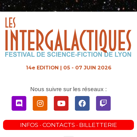
Aller
au
contenu
14e EDITION | 05 - 07 JUIN 2026
Nous suivre sur les réseaux :
Discord
Instagram
Youtube
Facebook
Twitch
INFOS · CONTACTS · BILLETTERIE