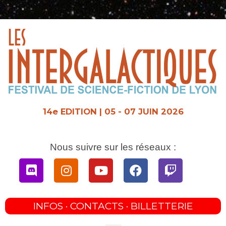
Aller
au
contenu
14e EDITION | 05 - 07 JUIN 2026
Nous suivre sur les réseaux :
Discord
Instagram
Youtube
Facebook
Twitch
INFOS · CONTACTS · BILLETTERIE