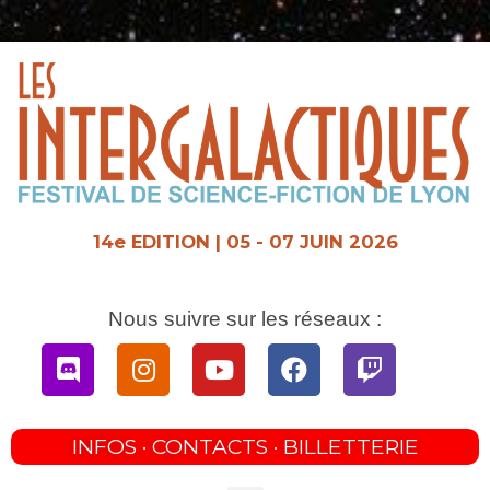
Aller
au
contenu
14e EDITION | 05 - 07 JUIN 2026
Nous suivre sur les réseaux :
Discord
Instagram
Youtube
Facebook
Twitch
INFOS · CONTACTS · BILLETTERIE