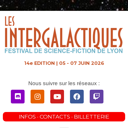
Aller
au
contenu
14e EDITION | 05 - 07 JUIN 2026
Nous suivre sur les réseaux :
Discord
Instagram
Youtube
Facebook
Twitch
INFOS · CONTACTS · BILLETTERIE