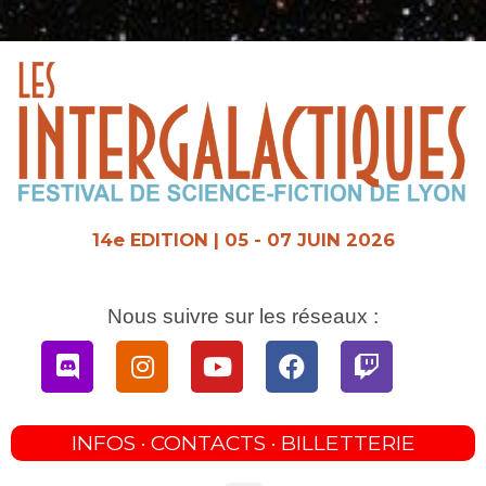
Aller
au
contenu
14e EDITION | 05 - 07 JUIN 2026
Nous suivre sur les réseaux :
Discord
Instagram
Youtube
Facebook
Twitch
INFOS · CONTACTS · BILLETTERIE