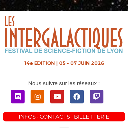
Aller
au
contenu
14e EDITION | 05 - 07 JUIN 2026
Nous suivre sur les réseaux :
Discord
Instagram
Youtube
Facebook
Twitch
INFOS · CONTACTS · BILLETTERIE