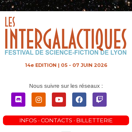
Aller
au
contenu
14e EDITION | 05 - 07 JUIN 2026
Nous suivre sur les réseaux :
Discord
Instagram
Youtube
Facebook
Twitch
INFOS · CONTACTS · BILLETTERIE