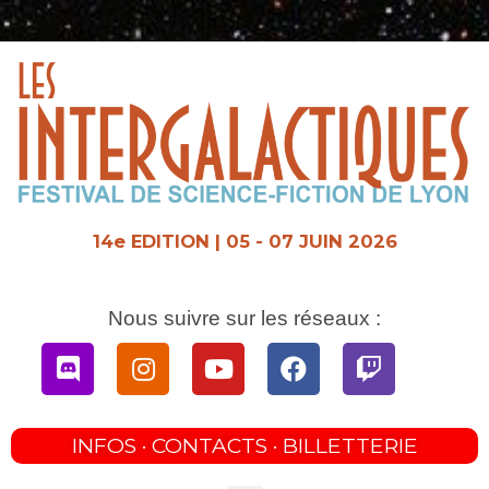
Aller
au
contenu
14e EDITION | 05 - 07 JUIN 2026
Nous suivre sur les réseaux :
Discord
Instagram
Youtube
Facebook
Twitch
INFOS · CONTACTS · BILLETTERIE