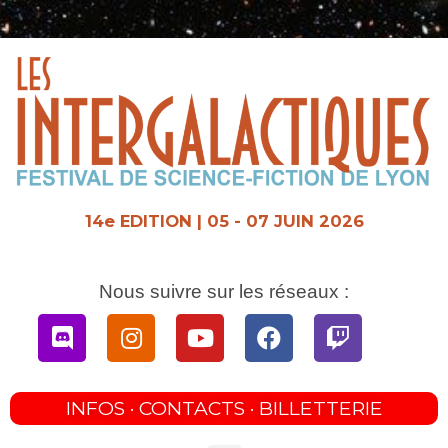
Aller
au
contenu
14e EDITION | 05 - 07 JUIN 2026
Nous suivre sur les réseaux :
Discord
Instagram
Youtube
Facebook
Twitch
INFOS · CONTACTS · BILLETTERIE