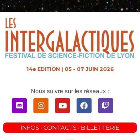
Aller
au
contenu
14e EDITION | 05 - 07 JUIN 2026
Nous suivre sur les réseaux :
Discord
Instagram
Youtube
Facebook
Twitch
INFOS · CONTACTS · BILLETTERIE