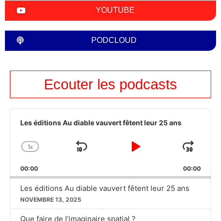
YOUTUBE
PODCLOUD
Ecouter les podcasts
Audio
Player
Les éditions Au diable vauvert fêtent leur 25 ans
1
X
SKIP
PLAY
JUM
CHANGE
PLAYBACK
BACKWARD
PAUSE
FOR
00:00
RATE
00:00
Les éditions Au diable vauvert fêtent leur 25 ans
NOVEMBRE 13, 2025
Que faire de l’imaginaire spatial ?