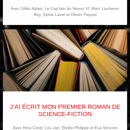
Avec Gilles Adam, Le Cap’tain du Nexus VI, Marc Lachieze-
Rey, Sylvie Lainé et Olivier Paquet
J’AI ÉCRIT MON PREMIER ROMAN DE
SCIENCE-FICTION
Avec Hina Corel, Lou Jan, Elodie Philippe et Eva Simonin