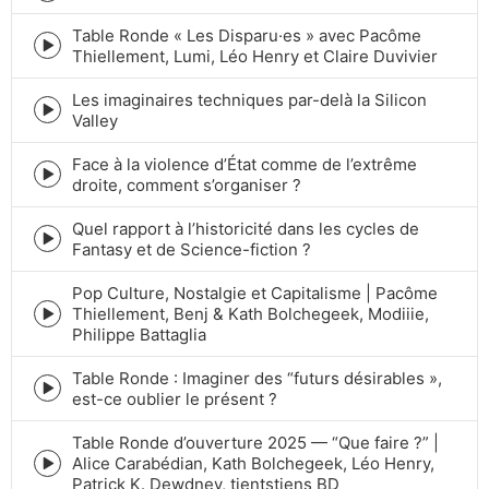
play
Table Ronde « Les Disparu·es » avec Pacôme
icon
Episode
Thiellement, Lumi, Léo Henry et Claire Duvivier
play
icon
Les imaginaires techniques par-delà la Silicon
Episode
Valley
play
icon
Face à la violence d’État comme de l’extrême
Episode
droite, comment s’organiser ?
play
icon
Quel rapport à l’historicité dans les cycles de
Episode
Fantasy et de Science-fiction ?
play
icon
Pop Culture, Nostalgie et Capitalisme | Pacôme
Thiellement, Benj & Kath Bolchegeek, Modiiie,
Episode
Philippe Battaglia
play
icon
Table Ronde : Imaginer des “futurs désirables »,
Episode
est-ce oublier le présent ?
play
icon
Table Ronde d’ouverture 2025 — “Que faire ?” |
Alice Carabédian, Kath Bolchegeek, Léo Henry,
Episode
Patrick K. Dewdney, tientstiens BD