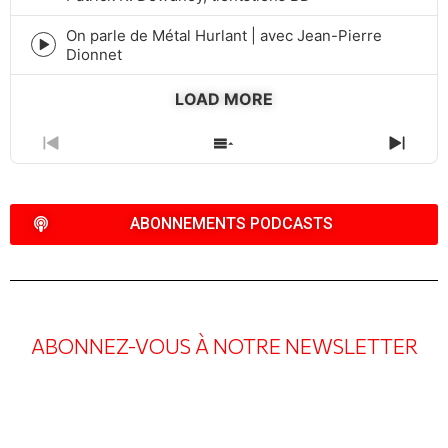
play
icon
On parle de Métal Hurlant | avec Jean-Pierre
Episode
Dionnet
play
icon
LOAD MORE
PREVIOUS
SHOW
NEXT
EPISODE
EPISODES
EPIS
LIST
ABONNEMENTS PODCASTS
ABONNEZ-VOUS À NOTRE NEWSLETTER