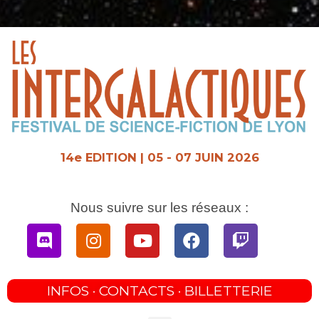
Aller
au
contenu
14e EDITION | 05 - 07 JUIN 2026
Nous suivre sur les réseaux :
Discord
Instagram
Youtube
Facebook
Twitch
INFOS · CONTACTS · BILLETTERIE