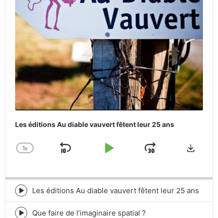
Les éditions Au diable vauvert fêtent leur 25 ans
Downlo
1
X
SKIP
PLAY
JUMP
CHANGE
PLAYBACK
BACKWARD
PAUSE
FORWARD
RATE
Les éditions Au diable vauvert fêtent leur 25 ans
Episode
play
icon
Que faire de l’imaginaire spatial ?
Episode