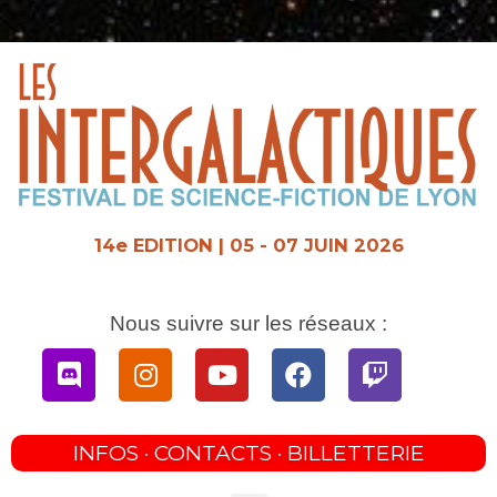
Aller
au
contenu
14e EDITION | 05 - 07 JUIN 2026
Nous suivre sur les réseaux :
Discord
Instagram
Youtube
Facebook
Twitch
INFOS · CONTACTS · BILLETTERIE