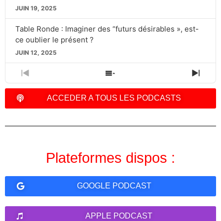
JUIN 19, 2025
Table Ronde : Imaginer des “futurs désirables », est-
ce oublier le présent ?
JUIN 12, 2025
PREVIOUS
SHOW
NEXT
EPISODE
EPISODES
EPIS
LIST
ACCEDER A TOUS LES PODCASTS
Plateformes dispos :
GOOGLE PODCAST
APPLE PODCAST