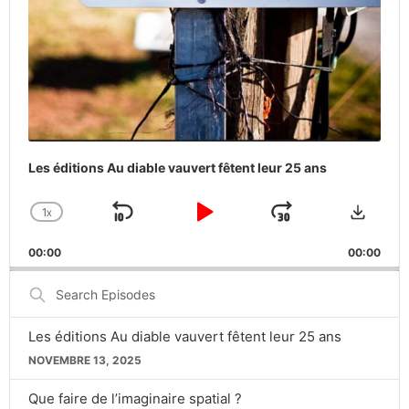
Les éditions Au diable vauvert fêtent leur 25 ans
Downlo
1
X
SKIP
PLAY
JUMP
CHANGE
PLAYBACK
BACKWARD
PAUSE
FORWARD
00:00
RATE
00:00
Search
Episodes
Les éditions Au diable vauvert fêtent leur 25 ans
NOVEMBRE 13, 2025
Que faire de l’imaginaire spatial ?