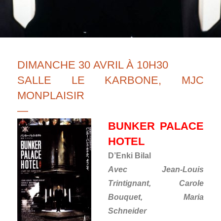
DIMANCHE 30 AVRIL À 10H30
SALLE LE KARBONE, MJC
MONPLAISIR
—
BUNKER PALACE
HOTEL
D’Enki Bilal
Avec Jean-Louis
Trintignant, Carole
Bouquet, Maria
Schneider