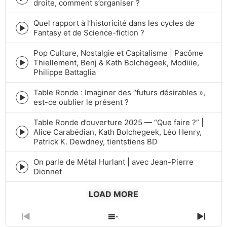
Episode
droite, comment s’organiser ?
play
icon
Quel rapport à l’historicité dans les cycles de
Episode
Fantasy et de Science-fiction ?
play
icon
Pop Culture, Nostalgie et Capitalisme | Pacôme
Thiellement, Benj & Kath Bolchegeek, Modiiie,
Episode
Philippe Battaglia
play
icon
Table Ronde : Imaginer des “futurs désirables »,
Episode
est-ce oublier le présent ?
play
icon
Table Ronde d’ouverture 2025 — “Que faire ?” |
Alice Carabédian, Kath Bolchegeek, Léo Henry,
Episode
Patrick K. Dewdney, tientstiens BD
play
icon
On parle de Métal Hurlant | avec Jean-Pierre
Episode
Dionnet
play
icon
LOAD MORE
PREVIOUS
SHOW
NEXT