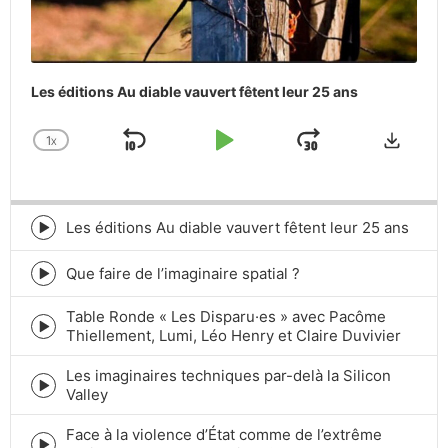
Les éditions Au diable vauvert fêtent leur 25 ans
Downlo
1
X
SKIP
PLAY
JUMP
CHANGE
PLAYBACK
BACKWARD
PAUSE
FORWARD
RATE
Les éditions Au diable vauvert fêtent leur 25 ans
Episode
play
icon
Que faire de l’imaginaire spatial ?
Episode
play
Table Ronde « Les Disparu·es » avec Pacôme
icon
Episode
Thiellement, Lumi, Léo Henry et Claire Duvivier
play
icon
Les imaginaires techniques par-delà la Silicon
Episode
Valley
play
icon
Face à la violence d’État comme de l’extrême