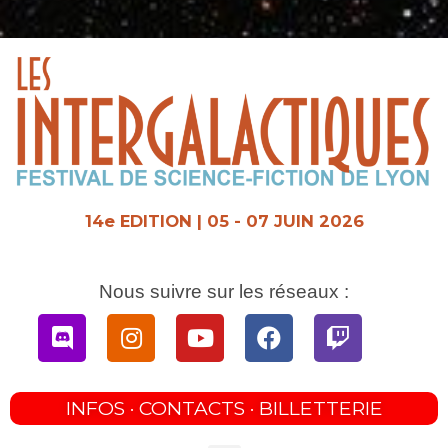
Aller
au
contenu
14e EDITION | 05 - 07 JUIN 2026
Nous suivre sur les réseaux :
Discord
Instagram
Youtube
Facebook
Twitch
INFOS · CONTACTS · BILLETTERIE