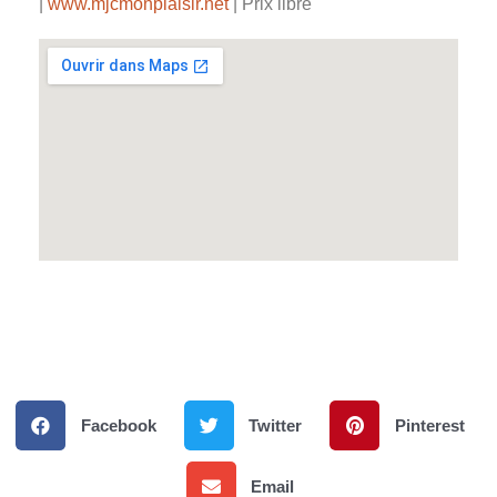
|
www.mjcmonplaisir.net
| Prix libre
Facebook
Twitter
Pinterest
Email