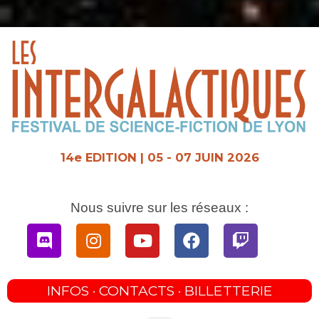
Aller
au
contenu
14e EDITION | 05 - 07 JUIN 2026
Nous suivre sur les réseaux :
Discord
Instagram
Youtube
Facebook
Twitch
INFOS · CONTACTS · BILLETTERIE