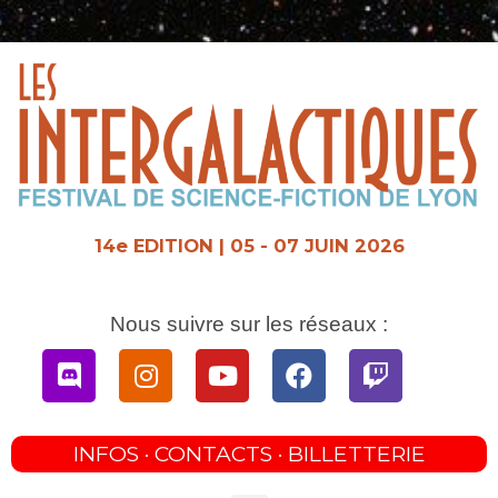
Aller
au
contenu
14e EDITION | 05 - 07 JUIN 2026
Nous suivre sur les réseaux :
Discord
Instagram
Youtube
Facebook
Twitch
INFOS · CONTACTS · BILLETTERIE