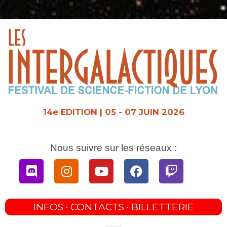
Aller
au
contenu
14e EDITION | 05 - 07 JUIN 2026
Nous suivre sur les réseaux :
Discord
Instagram
Youtube
Facebook
Twitch
INFOS · CONTACTS · BILLETTERIE