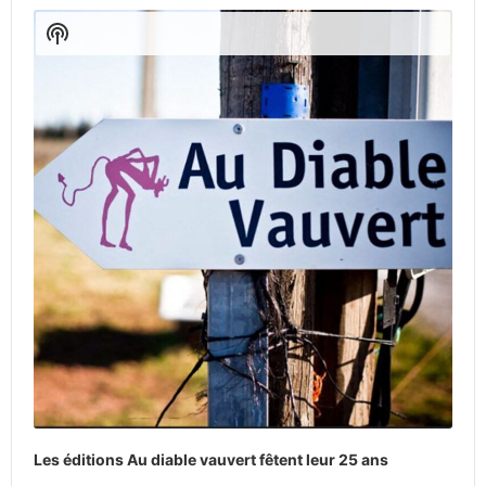
Player
Show
Podcast
Information
Les éditions Au diable vauvert fêtent leur 25 ans