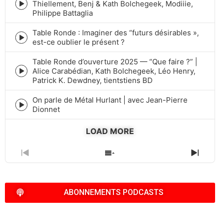
Thiellement, Benj & Kath Bolchegeek, Modiiie,
Episode
Philippe Battaglia
play
icon
Table Ronde : Imaginer des “futurs désirables »,
Episode
est-ce oublier le présent ?
play
icon
Table Ronde d’ouverture 2025 — “Que faire ?” |
Alice Carabédian, Kath Bolchegeek, Léo Henry,
Episode
Patrick K. Dewdney, tientstiens BD
play
icon
On parle de Métal Hurlant | avec Jean-Pierre
Episode
Dionnet
play
icon
LOAD MORE
PREVIOUS
SHOW
NEXT
EPISODE
EPISODES
EPIS
LIST
ABONNEMENTS PODCASTS