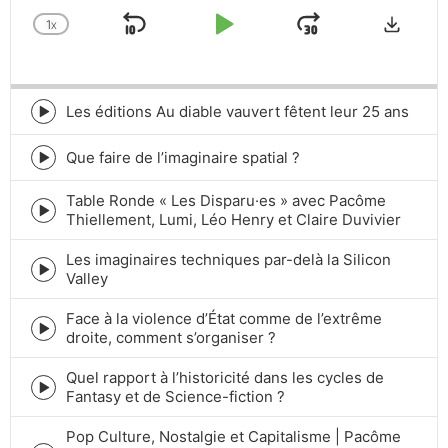
Downlo
1
X
SKIP
PLAY
JUMP
CHANGE
PLAYBACK
BACKWARD
PAUSE
FORWARD
RATE
Les éditions Au diable vauvert fêtent leur 25 ans
Episode
play
icon
Que faire de l’imaginaire spatial ?
Episode
play
Table Ronde « Les Disparu·es » avec Pacôme
icon
Episode
Thiellement, Lumi, Léo Henry et Claire Duvivier
play
icon
Les imaginaires techniques par-delà la Silicon
Episode
Valley
play
icon
Face à la violence d’État comme de l’extrême
Episode
droite, comment s’organiser ?
play
icon
Quel rapport à l’historicité dans les cycles de
Episode
Fantasy et de Science-fiction ?
play
icon
Pop Culture, Nostalgie et Capitalisme | Pacôme