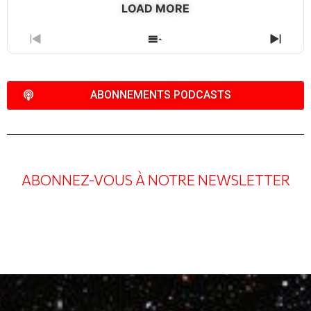
icon
LOAD MORE
PREVIOUS
SHOW
NEXT
EPISODE
EPISODES
EPIS
LIST
ABONNEMENTS PODCASTS
ABONNEZ-VOUS À NOTRE NEWSLETTER