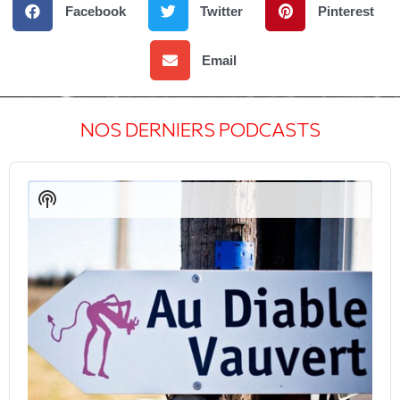
Facebook
Twitter
Pinterest
Email
NOS DERNIERS PODCASTS
Audio
Player
Show
Podcast
Information