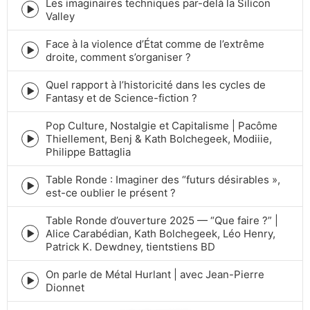
icon
Les imaginaires techniques par-delà la Silicon
Episode
Valley
play
icon
Face à la violence d’État comme de l’extrême
Episode
droite, comment s’organiser ?
play
icon
Quel rapport à l’historicité dans les cycles de
Episode
Fantasy et de Science-fiction ?
play
icon
Pop Culture, Nostalgie et Capitalisme | Pacôme
Thiellement, Benj & Kath Bolchegeek, Modiiie,
Episode
Philippe Battaglia
play
icon
Table Ronde : Imaginer des “futurs désirables »,
Episode
est-ce oublier le présent ?
play
icon
Table Ronde d’ouverture 2025 — “Que faire ?” |
Alice Carabédian, Kath Bolchegeek, Léo Henry,
Episode
Patrick K. Dewdney, tientstiens BD
play
icon
On parle de Métal Hurlant | avec Jean-Pierre
Episode
Dionnet
play