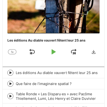
Les éditions Au diable vauvert fêtent leur 25 ans
Downlo
1
X
SKIP
PLAY
JUMP
CHANGE
PLAYBACK
BACKWARD
PAUSE
FORWARD
RATE
Les éditions Au diable vauvert fêtent leur 25 ans
Episode
play
icon
Que faire de l’imaginaire spatial ?
Episode
play
Table Ronde « Les Disparu·es » avec Pacôme
icon
Episode
Thiellement, Lumi, Léo Henry et Claire Duvivier
play