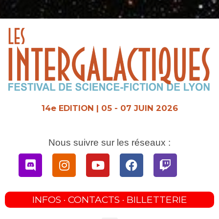
Aller
au
contenu
14e EDITION | 05 - 07 JUIN 2026
Nous suivre sur les réseaux :
Discord
Instagram
Youtube
Facebook
Twitch
INFOS · CONTACTS · BILLETTERIE