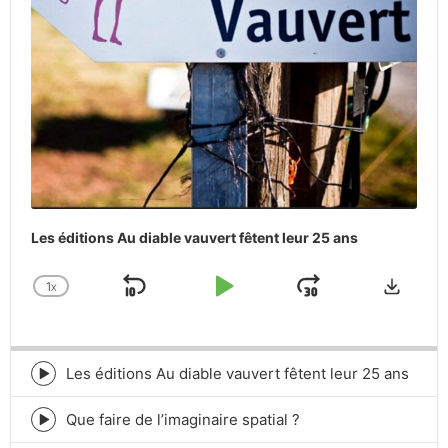
Les éditions Au diable vauvert fêtent leur 25 ans
Downlo
1
X
SKIP
PLAY
JUMP
CHANGE
PLAYBACK
BACKWARD
PAUSE
FORWARD
RATE
Les éditions Au diable vauvert fêtent leur 25 ans
Episode
play
icon
Que faire de l’imaginaire spatial ?
Episode
play