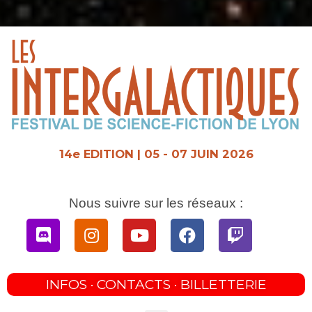
Aller
au
contenu
14e EDITION | 05 - 07 JUIN 2026
Nous suivre sur les réseaux :
Discord
Instagram
Youtube
Facebook
Twitch
INFOS · CONTACTS · BILLETTERIE