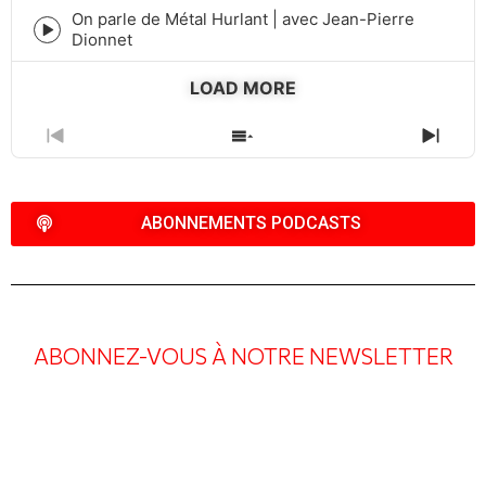
icon
On parle de Métal Hurlant | avec Jean-Pierre
Episode
Dionnet
play
icon
LOAD MORE
PREVIOUS
SHOW
NEXT
EPISODE
EPISODES
EPIS
LIST
ABONNEMENTS PODCASTS
ABONNEZ-VOUS À NOTRE NEWSLETTER