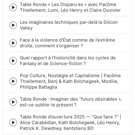
Table Ronde « Les Disparu·es » avec Pacôme
icon
Episode
Thiellement, Lumi, Léo Henry et Claire Duvivier
play
icon
Les imaginaires techniques par-delà la Silicon
Episode
Valley
play
icon
Face à la violence d’État comme de l’extrême
Episode
droite, comment s’organiser ?
play
icon
Quel rapport à l’historicité dans les cycles de
Episode
Fantasy et de Science-fiction ?
play
icon
Pop Culture, Nostalgie et Capitalisme | Pacôme
Thiellement, Benj & Kath Bolchegeek, Modiiie,
Episode
Philippe Battaglia
play
icon
Table Ronde : Imaginer des “futurs désirables »,
Episode
est-ce oublier le présent ?
play
icon
Table Ronde d’ouverture 2025 — “Que faire ?” |
Alice Carabédian, Kath Bolchegeek, Léo Henry,
Episode
Patrick K. Dewdney, tientstiens BD
play