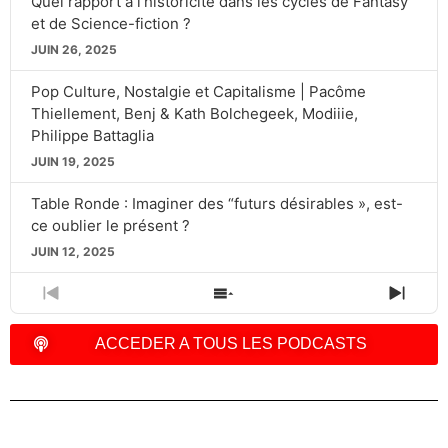
Quel rapport à l’historicité dans les cycles de Fantasy
et de Science-fiction ?
JUIN 26, 2025
Pop Culture, Nostalgie et Capitalisme | Pacôme
Thiellement, Benj & Kath Bolchegeek, Modiiie,
Philippe Battaglia
JUIN 19, 2025
Table Ronde : Imaginer des “futurs désirables », est-
ce oublier le présent ?
JUIN 12, 2025
PREVIOUS
SHOW
NEXT
EPISODE
EPISODES
EPIS
LIST
ACCEDER A TOUS LES PODCASTS