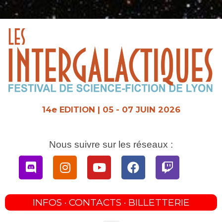
Aller
au
contenu
14e EDITION | 05 - 07 JUIN 2026
Nous suivre sur les réseaux :
Discord
Instagram
Youtube
Facebook
Twitch
INFOS · CONTACTS · BILLETTERIE