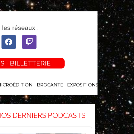
 les réseaux :
tube
Facebook
Twitch
S · BILLETTERIE
MICROÉDITION
BROCANTE
EXPOSITIONS
OS DERNIERS PODCASTS
o