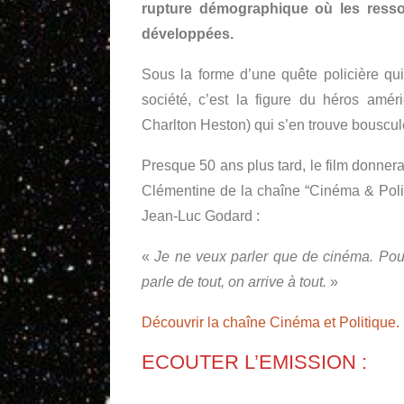
rupture démographique où les resso
développées.
Sous la forme d’une quête policière qui n
société, c’est la figure du héros amér
Charlton Heston) qui s’en trouve bouscul
Presque 50 ans plus tard, le film donner
Clémentine de la chaîne “Cinéma & Politi
Jean-Luc Godard :
«
Je ne veux parler que de cinéma. Pour
parle de tout, on arrive à tout.
»
Découvrir la chaîne Cinéma et Politique.
ECOUTER L’EMISSION :