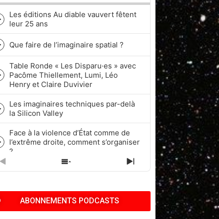
Les éditions Au diable vauvert fêtent
Episode
leur 25 ans
play
icon
Que faire de l’imaginaire spatial ?
Episode
play
Table Ronde « Les Disparu·es » avec
icon
Pacôme Thiellement, Lumi, Léo
Episode
Henry et Claire Duvivier
play
icon
Les imaginaires techniques par-delà
Episode
la Silicon Valley
play
icon
Face à la violence d’État comme de
l’extrême droite, comment s’organiser
Episode
?
play
icon
PREVIOUS
SHOW
NEXT
Quel rapport à l’historicité dans les
EPISODE
EPISODES
EPISODE
cycles de Fantasy et de Science-
Episode
LIST
fiction ?
play
ABONNEMENTS PODCASTS
icon
Pop Culture, Nostalgie et Capitalisme
| Pacôme Thiellement, Benj & Kath