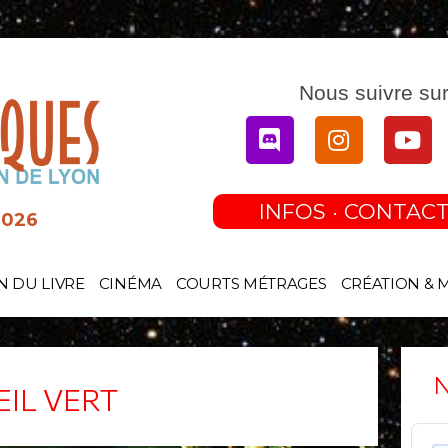
Nous suivre sur
Discord
Instagram
You
INFOS · CONTACT
2026
N DU LIVRE
CINÉMA
COURTS MÉTRAGES
CRÉATION & 
N
EIL VERT
Audi