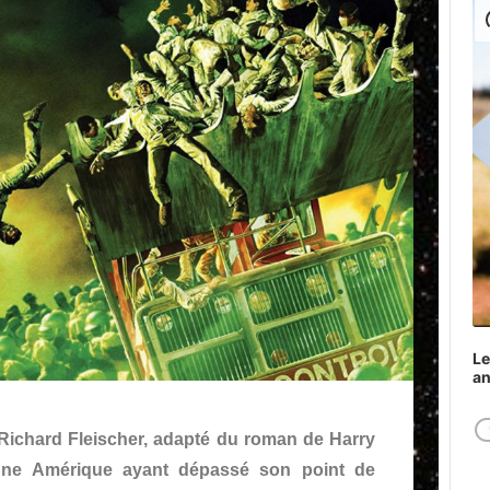
Play
Le
a
e Richard Fleischer, adapté du roman de Harry
 une Amérique ayant dépassé son point de