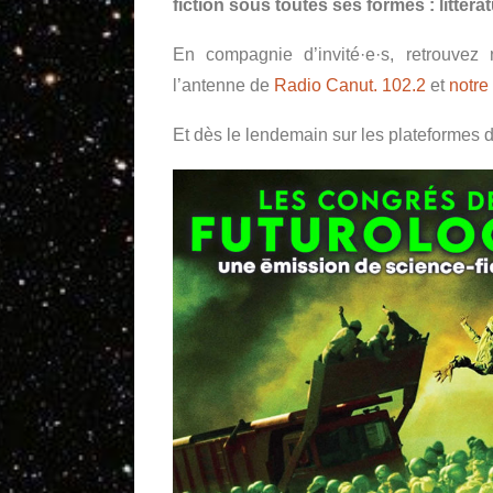
fiction sous toutes ses formes : littér
En compagnie d’invité·e·s, retrouve
l’antenne de
Radio Canut. 102.2
et
notre
Et dès le lendemain sur les plateformes d