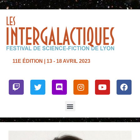
11E ÉDITION | 13 - 18 AVRIL 2023
Twitch
Twitter
Discord
Instagram
Youtube
Face
Menu