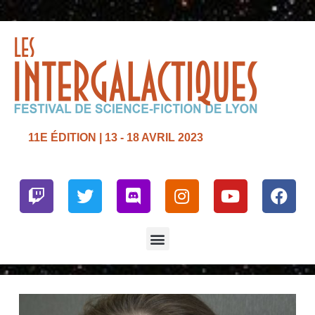
11E ÉDITION | 13 - 18 AVRIL 2023
Twitch
Twitter
Discord
Instagram
Youtube
Face
Menu