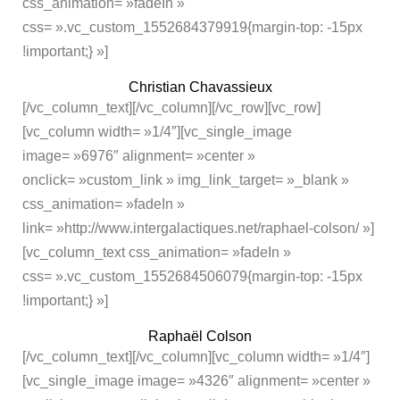
css_animation= »fadeIn »
css= ».vc_custom_1552684379919{margin-top: -15px
!important;} »]
Christian Chavassieux
[/vc_column_text][/vc_column][/vc_row][vc_row]
[vc_column width= »1/4″][vc_single_image
image= »6976″ alignment= »center »
onclick= »custom_link » img_link_target= »_blank »
css_animation= »fadeIn »
link= »http://www.intergalactiques.net/raphael-colson/ »]
[vc_column_text css_animation= »fadeIn »
css= ».vc_custom_1552684506079{margin-top: -15px
!important;} »]
Raphaël Colson
[/vc_column_text][/vc_column][vc_column width= »1/4″]
[vc_single_image image= »4326″ alignment= »center »