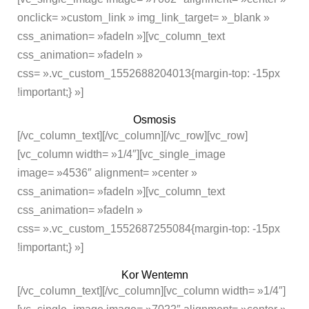
onclick= »custom_link » img_link_target= »_blank »
css_animation= »fadeIn »][vc_column_text
css_animation= »fadeIn »
css= ».vc_custom_1552688204013{margin-top: -15px
!important;} »]
Osmosis
[/vc_column_text][/vc_column][/vc_row][vc_row]
[vc_column width= »1/4″][vc_single_image
image= »4536″ alignment= »center »
css_animation= »fadeIn »][vc_column_text
css_animation= »fadeIn »
css= ».vc_custom_1552687255084{margin-top: -15px
!important;} »]
Kor Wentemn
[/vc_column_text][/vc_column][vc_column width= »1/4″]