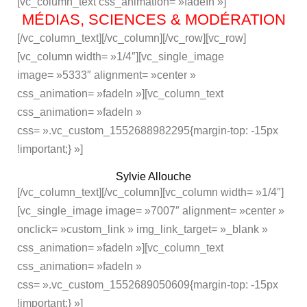
[vc_column_text css_animation= »fadeIn »]
MÉDIAS, SCIENCES & MODÉRATION
[/vc_column_text][/vc_column][/vc_row][vc_row]
[vc_column width= »1/4″][vc_single_image
image= »5333″ alignment= »center »
css_animation= »fadeIn »][vc_column_text
css_animation= »fadeIn »
css= ».vc_custom_1552688982295{margin-top: -15px
!important;} »]
Sylvie Allouche
[/vc_column_text][/vc_column][vc_column width= »1/4″]
[vc_single_image image= »7007″ alignment= »center »
onclick= »custom_link » img_link_target= »_blank »
css_animation= »fadeIn »][vc_column_text
css_animation= »fadeIn »
css= ».vc_custom_1552689050609{margin-top: -15px
!important;} »]