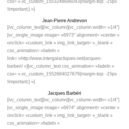
css= ».vc_custom_1553248696043{margin-top: -15px
!important;} »]
Jean-Pierre Andrevon
[/vc_column_text][/vc_column][vc_column width= »1/4″]
[vc_single_image image= »6973″ alignment= »center »
onclick= »custom_link » img_link_target= »_blank »
css_animation= »fadeIn »
link= »http://www.intergalactiques.net/jacques-
barberi/ »][vc_column_text css_animation= »fadeIn »
css= ».vc_custom_1552684027679{margin-top: -15px
!important;} »]
Jacques Barbéri
[/vc_column_text][/vc_column][vc_column width= »1/4″]
[vc_single_image image= »6974″ alignment= »center »
onclick= »custom_link » img_link_target= »_blank »
css_animation= »fadeIn »