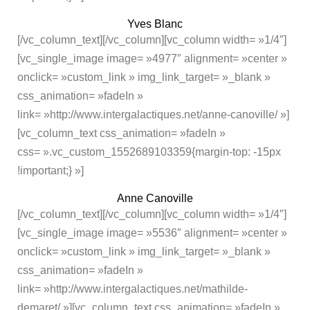
Yves Blanc
[/vc_column_text][/vc_column][vc_column width= »1/4″]
[vc_single_image image= »4977″ alignment= »center »
onclick= »custom_link » img_link_target= »_blank »
css_animation= »fadeIn »
link= »http://www.intergalactiques.net/anne-canoville/ »]
[vc_column_text css_animation= »fadeIn »
css= ».vc_custom_1552689103359{margin-top: -15px
!important;} »]
Anne Canoville
[/vc_column_text][/vc_column][vc_column width= »1/4″]
[vc_single_image image= »5536″ alignment= »center »
onclick= »custom_link » img_link_target= »_blank »
css_animation= »fadeIn »
link= »http://www.intergalactiques.net/mathilde-
demaret/ »][vc_column_text css_animation= »fadeIn »