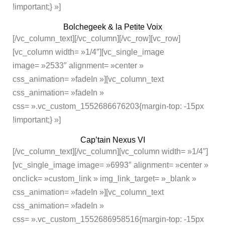
!important;} »]
Bolchegeek & la Petite Voix
[/vc_column_text][/vc_column][/vc_row][vc_row]
[vc_column width= »1/4″][vc_single_image
image= »2533″ alignment= »center »
css_animation= »fadeIn »][vc_column_text
css_animation= »fadeIn »
css= ».vc_custom_1552686676203{margin-top: -15px
!important;} »]
Cap’tain Nexus VI
[/vc_column_text][/vc_column][vc_column width= »1/4″]
[vc_single_image image= »6993″ alignment= »center »
onclick= »custom_link » img_link_target= »_blank »
css_animation= »fadeIn »][vc_column_text
css_animation= »fadeIn »
css= ».vc_custom_1552686958516{margin-top: -15px