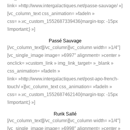
link= »http://www.intergalactiques.net/passe-sauvage/ »]
[vc_column_text css_animation= »fadeIn »
css= ».vc_custom_1552687339436{margin-top: -15px
!important;} »]
Passé Sauvage
[/vc_column_text][/vc_column][vc_column width= »1/4″]
[vc_single_image image= »6997″ alignment= »center »
onclick= »custom_link » img_link_target= »_blank »
css_animation= »fadeIn »
link= »http://www.intergalactiques.net/post-apo-french-
touch/ »][vc_column_text css_animation= »fadeIn »
css= ».vc_custom_1552687462140{margin-top: -15px
!important;} »]
Rurik Sallé
[/vc_column_text][/vc_column][vc_column width= »1/4″]
[vc_single_image image= »6998″ alignment= »center »