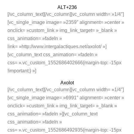
ALT+236
[/vc_column_text][/vc_column][vc_column width= »1/4″]
[vc_single_image image= »2359″ alignment= »center »
onclick= »custom_link » img_link_target= »_blank »
css_animation= »fadeIn »
link= »http://www.intergalactiques.net/axolot/ »]
[vc_column_text css_animation= »fadeIn »
css= ».vc_custom_1552686402666{margin-top: -15px
!important;} »]
Axolot
[/vc_column_text][/vc_column][vc_column width= »1/4″]
[vc_single_image image= »6991″ alignment= »center »
onclick= »custom_link » img_link_target= »_blank »
css_animation= »fadeIn »][vc_column_text
css_animation= »fadeIn »
css= ».vc_custom_1552686492935{margin-top: -15px