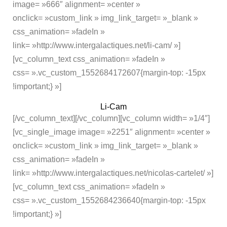
image= »666″ alignment= »center »
onclick= »custom_link » img_link_target= »_blank »
css_animation= »fadeIn »
link= »http://www.intergalactiques.net/li-cam/ »]
[vc_column_text css_animation= »fadeIn »
css= ».vc_custom_1552684172607{margin-top: -15px
!important;} »]
Li-Cam
[/vc_column_text][/vc_column][vc_column width= »1/4″]
[vc_single_image image= »2251″ alignment= »center »
onclick= »custom_link » img_link_target= »_blank »
css_animation= »fadeIn »
link= »http://www.intergalactiques.net/nicolas-cartelet/ »]
[vc_column_text css_animation= »fadeIn »
css= ».vc_custom_1552684236640{margin-top: -15px
!important;} »]