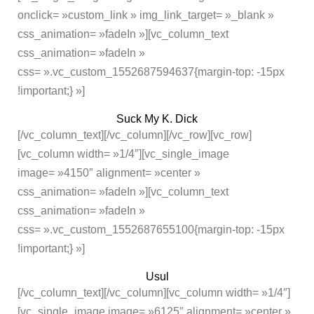
onclick= »custom_link » img_link_target= »_blank »
css_animation= »fadeIn »][vc_column_text
css_animation= »fadeIn »
css= ».vc_custom_1552687594637{margin-top: -15px
!important;} »]
Suck My K. Dick
[/vc_column_text][/vc_column][/vc_row][vc_row]
[vc_column width= »1/4″][vc_single_image
image= »4150″ alignment= »center »
css_animation= »fadeIn »][vc_column_text
css_animation= »fadeIn »
css= ».vc_custom_1552687655100{margin-top: -15px
!important;} »]
Usul
[/vc_column_text][/vc_column][vc_column width= »1/4″]
[vc_single_image image= »6125″ alignment= »center »