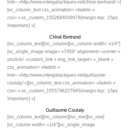
link= »http://www.intergalactiques.net/chloe-bertrand/ »]
[vc_column_text css_animation= »fadeIn »
css= ».vc_custom_1552684039979{margin-top: -15px
!important;} »]
Chloé Bertrand
[/vc_column_text][/vc_column][vc_column width= »1/4″]
[vc_single_image image= »7459″ alignment= »center »
onclick= »custom_link » img_link_target= »_blank »
css_animation= »fadeIn »
link= »http://www.intergalactiques.net/guillaume-
coulaty/ »][vc_column_text css_animation= »fadeIn »
css= ».vc_custom_1555796227665{margin-top: -15px
!important;} »]
Guillaume Coulaty
[/vc_column_text][/vc_column][/vc_row][vc_row]
[vc_column width= »1/4″][vc_single_image