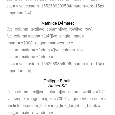
css= ».vc_custom_1552689209504{margin-top: -15px
!important;} »]
Mathilde Démaret
[/vc_column_text][/vc_column][/vc_row][vc_row]
[vc_column width= »1/4″][vc_single_image
image= »7008″ alignment= »center »
css_animation= »fadeIn »][vc_column_text
css_animation= »fadeIn »
css= ».vc_custom_1552689354096{margin-top: -15px
!important;} »]
Philippe Ethuin
ArchéoSF
[/vc_column_text][/vc_column][vc_column width= »1/4″]
[vc_single_image image= »7009″ alignment= »center »
onclick= »custom_link » img_link_target= »_blank »
css_animation= »fadeIn »