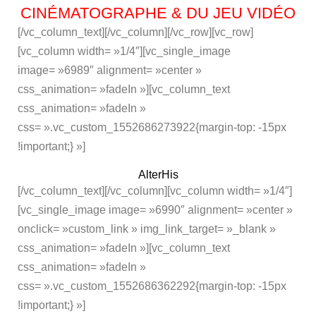
CINÉMATOGRAPHE & DU JEU VIDÉO
[/vc_column_text][/vc_column][/vc_row][vc_row]
[vc_column width= »1/4″][vc_single_image
image= »6989″ alignment= »center »
css_animation= »fadeIn »][vc_column_text
css_animation= »fadeIn »
css= ».vc_custom_1552686273922{margin-top: -15px
!important;} »]
AlterHis
[/vc_column_text][/vc_column][vc_column width= »1/4″]
[vc_single_image image= »6990″ alignment= »center »
onclick= »custom_link » img_link_target= »_blank »
css_animation= »fadeIn »][vc_column_text
css_animation= »fadeIn »
css= ».vc_custom_1552686362292{margin-top: -15px
!important;} »]