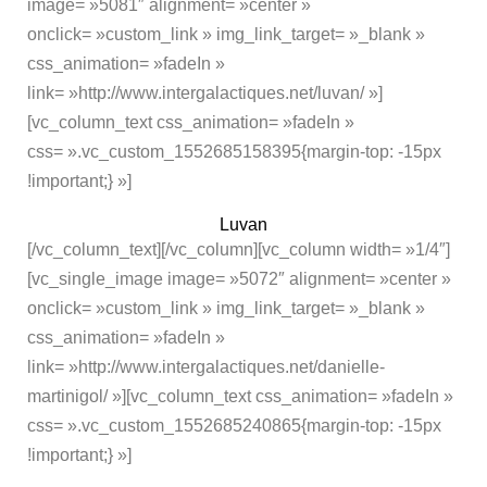
image= »5081″ alignment= »center »
onclick= »custom_link » img_link_target= »_blank »
css_animation= »fadeIn »
link= »http://www.intergalactiques.net/luvan/ »]
[vc_column_text css_animation= »fadeIn »
css= ».vc_custom_1552685158395{margin-top: -15px
!important;} »]
Luvan
[/vc_column_text][/vc_column][vc_column width= »1/4″]
[vc_single_image image= »5072″ alignment= »center »
onclick= »custom_link » img_link_target= »_blank »
css_animation= »fadeIn »
link= »http://www.intergalactiques.net/danielle-
martinigol/ »][vc_column_text css_animation= »fadeIn »
css= ».vc_custom_1552685240865{margin-top: -15px
!important;} »]