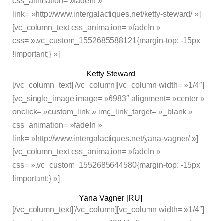
css_animation= »fadeIn »
link= »http://www.intergalactiques.net/ketty-steward/ »]
[vc_column_text css_animation= »fadeIn »
css= ».vc_custom_1552685588121{margin-top: -15px
!important;} »]
Ketty Steward
[/vc_column_text][/vc_column][vc_column width= »1/4″]
[vc_single_image image= »6983″ alignment= »center »
onclick= »custom_link » img_link_target= »_blank »
css_animation= »fadeIn »
link= »http://www.intergalactiques.net/yana-vagner/ »]
[vc_column_text css_animation= »fadeIn »
css= ».vc_custom_1552685644580{margin-top: -15px
!important;} »]
Yana Vagner [RU]
[/vc_column_text][/vc_column][vc_column width= »1/4″]