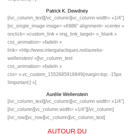
Patrick K. Dewdney
[/vc_column_text][/vc_column][vc_column width= »1/4″]
[vc_single_image image= »6986″ alignment= »center »
onclick= »custom_link » img_link_target= »_blank »
css_animation= »fadeIn »
link= »http://www.intergalactiques.net/aurelie-
wellenstein/ »][vc_column_text
css_animation= »fadeIn »
css= ».vc_custom_1552685916849{margin-top: -15px
!important;} »]
Aurélie Wellenstein
[/vc_column_text][/vc_column][vc_column width= »1/4″]
[/vc_column][vc_column width= »1/4″][/vc_column]
[/vc_row][vc_row][vc_column][vc_column_text]
AUTOUR DU