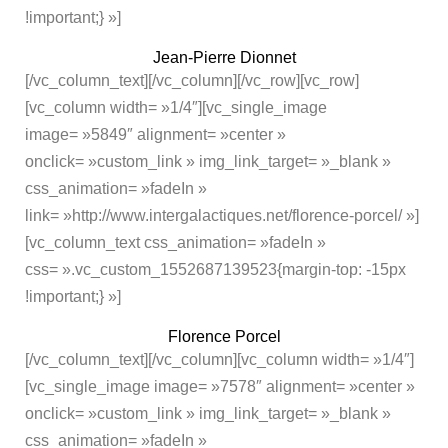
!important;} »]
Jean-Pierre Dionnet
[/vc_column_text][/vc_column][/vc_row][vc_row]
[vc_column width= »1/4″][vc_single_image
image= »5849″ alignment= »center »
onclick= »custom_link » img_link_target= »_blank »
css_animation= »fadeIn »
link= »http://www.intergalactiques.net/florence-porcel/ »]
[vc_column_text css_animation= »fadeIn »
css= ».vc_custom_1552687139523{margin-top: -15px
!important;} »]
Florence Porcel
[/vc_column_text][/vc_column][vc_column width= »1/4″]
[vc_single_image image= »7578″ alignment= »center »
onclick= »custom_link » img_link_target= »_blank »
css_animation= »fadeIn »