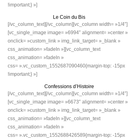
!important;} »]
Le Coin du Bis
[/vc_column_text][/vc_column][vc_column width= »1/4″]
[vc_single_image image= »6994″ alignment= »center »
onclick= »custom_link » img_link_target= »_blank »
css_animation= »fadeIn »][vc_column_text
css_animation= »fadeIn »
css= ».vc_custom_1552687090460{margin-top: -15px
!important;} »]
Confessions d’Histoire
[/vc_column_text][/vc_column][vc_column width= »1/4″]
[vc_single_image image= »6673″ alignment= »center »
onclick= »custom_link » img_link_target= »_blank »
css_animation= »fadeIn »][vc_column_text
css_animation= »fadeIn »
css= ».vc_custom_1552688426589{margin-top: -15px