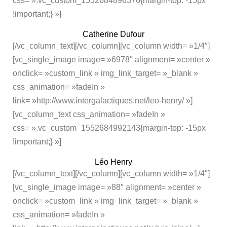
css= ».vc_custom_1552684896376{margin-top: -15px
!important;} »]
Catherine Dufour
[/vc_column_text][/vc_column][vc_column width= »1/4″]
[vc_single_image image= »6978″ alignment= »center »
onclick= »custom_link » img_link_target= »_blank »
css_animation= »fadeIn »
link= »http://www.intergalactiques.net/leo-henry/ »]
[vc_column_text css_animation= »fadeIn »
css= ».vc_custom_1552684992143{margin-top: -15px
!important;} »]
Léo Henry
[/vc_column_text][/vc_column][vc_column width= »1/4″]
[vc_single_image image= »88″ alignment= »center »
onclick= »custom_link » img_link_target= »_blank »
css_animation= »fadeIn »