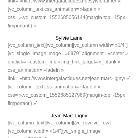
link= »http://www.intergalactiques.net/sylvie-laine/ »]
[vc_column_text css_animation= »fadeIn »
css= ».vc_custom_1552685056144{margin-top: -15px
!important;} »]
Sylvie Lainé
[/vc_column_text][/vc_column][vc_column width= »1/4″]
[vc_single_image image= »6979″ alignment= »center »
onclick= »custom_link » img_link_target= »_blank »
css_animation= »fadeIn »
link= »http://www.intergalactiques.net/jean-marc-ligny/ »]
[vc_column_text css_animation= »fadeIn »
css= ».vc_custom_1552685127969{margin-top: -15px
!important;} »]
Jean-Marc Ligny
[/vc_column_text][/vc_column][/vc_row][vc_row]
[vc_column width= »1/4″][vc_single_image