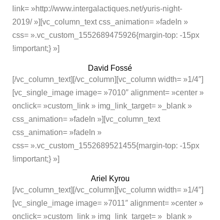
link= »http://www.intergalactiques.net/yuris-night-
2019/ »][vc_column_text css_animation= »fadeIn »
css= ».vc_custom_1552689475926{margin-top: -15px
!important;} »]
David Fossé
[/vc_column_text][/vc_column][vc_column width= »1/4″]
[vc_single_image image= »7010″ alignment= »center »
onclick= »custom_link » img_link_target= »_blank »
css_animation= »fadeIn »][vc_column_text
css_animation= »fadeIn »
css= ».vc_custom_1552689521455{margin-top: -15px
!important;} »]
Ariel Kyrou
[/vc_column_text][/vc_column][vc_column width= »1/4″]
[vc_single_image image= »7011″ alignment= »center »
onclick= »custom_link » img_link_target= »_blank »