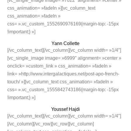
[vc_single_image image= »7022″ alignment= »center »
css_animation= »fadeIn »][vc_column_text
css_animation= »fadeIn »
css= ».vc_custom_1552690976169{margin-top: -15px
!important;} »]
Yann Collette
[/vc_column_text][/vc_column][vc_column width= »1/4″]
[vc_single_image image= »6999″ alignment= »center »
onclick= »custom_link » css_animation= »fadeIn »
link= »http://www.intergalactiques.net/post-apo-french-
touch/ »][vc_column_text css_animation= »fadeIn »
css= ».vc_custom_1555842743186{margin-top: -15px
!important;} »]
Youssef Hajdi
[/vc_column_text][/vc_column][vc_column width= »1/4″]
[/vc_column][/vc_row][vc_row][vc_column]