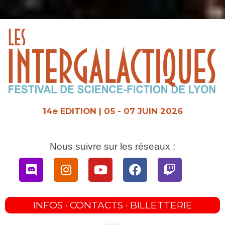
Aller
au
contenu
14e EDITION | 05 - 07 JUIN 2026
Nous suivre sur les réseaux :
Discord
Instagram
Youtube
Facebook
Twitch
INFOS · CONTACTS · BILLETTERIE