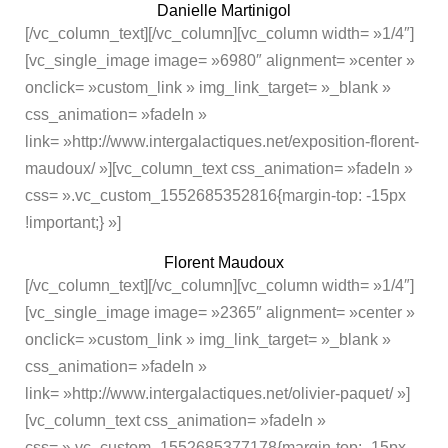
Danielle Martinigol
[/vc_column_text][/vc_column][vc_column width= »1/4″]
[vc_single_image image= »6980″ alignment= »center »
onclick= »custom_link » img_link_target= »_blank »
css_animation= »fadeIn »
link= »http://www.intergalactiques.net/exposition-florent-
maudoux/ »][vc_column_text css_animation= »fadeIn »
css= ».vc_custom_1552685352816{margin-top: -15px
!important;} »]
Florent Maudoux
[/vc_column_text][/vc_column][vc_column width= »1/4″]
[vc_single_image image= »2365″ alignment= »center »
onclick= »custom_link » img_link_target= »_blank »
css_animation= »fadeIn »
link= »http://www.intergalactiques.net/olivier-paquet/ »]
[vc_column_text css_animation= »fadeIn »
css= ».vc_custom_1552685377178{margin-top: -15px