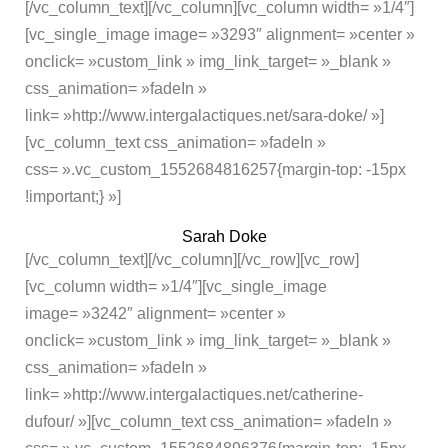
[/vc_column_text][/vc_column][vc_column width= »1/4″]
[vc_single_image image= »3293″ alignment= »center »
onclick= »custom_link » img_link_target= »_blank »
css_animation= »fadeIn »
link= »http://www.intergalactiques.net/sara-doke/ »]
[vc_column_text css_animation= »fadeIn »
css= ».vc_custom_1552684816257{margin-top: -15px
!important;} »]
Sarah Doke
[/vc_column_text][/vc_column][/vc_row][vc_row]
[vc_column width= »1/4″][vc_single_image
image= »3242″ alignment= »center »
onclick= »custom_link » img_link_target= »_blank »
css_animation= »fadeIn »
link= »http://www.intergalactiques.net/catherine-
dufour/ »][vc_column_text css_animation= »fadeIn »