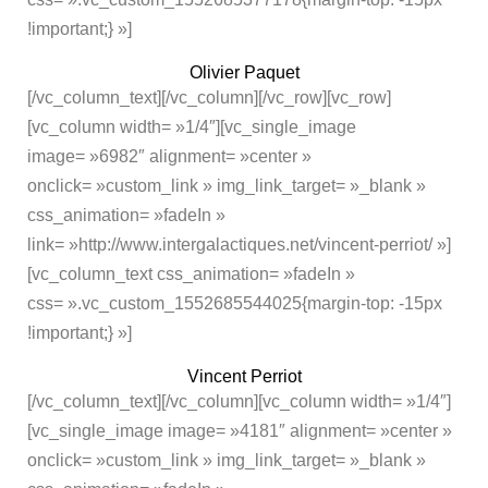
!important;} »]
Olivier Paquet
[/vc_column_text][/vc_column][/vc_row][vc_row]
[vc_column width= »1/4″][vc_single_image
image= »6982″ alignment= »center »
onclick= »custom_link » img_link_target= »_blank »
css_animation= »fadeIn »
link= »http://www.intergalactiques.net/vincent-perriot/ »]
[vc_column_text css_animation= »fadeIn »
css= ».vc_custom_1552685544025{margin-top: -15px
!important;} »]
Vincent Perriot
[/vc_column_text][/vc_column][vc_column width= »1/4″]
[vc_single_image image= »4181″ alignment= »center »
onclick= »custom_link » img_link_target= »_blank »