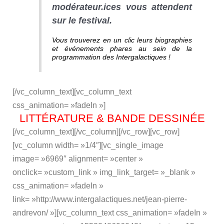
modérateur.ices vous attendent
sur le festival.
Vous trouverez en un clic leurs biographies
et événements phares au sein de la
programmation des Intergalactiques !
[/vc_column_text][vc_column_text
css_animation= »fadeIn »]
LITTÉRATURE & BANDE DESSINÉE
[/vc_column_text][/vc_column][/vc_row][vc_row]
[vc_column width= »1/4″][vc_single_image
image= »6969″ alignment= »center »
onclick= »custom_link » img_link_target= »_blank »
css_animation= »fadeIn »
link= »http://www.intergalactiques.net/jean-pierre-
andrevon/ »][vc_column_text css_animation= »fadeIn »