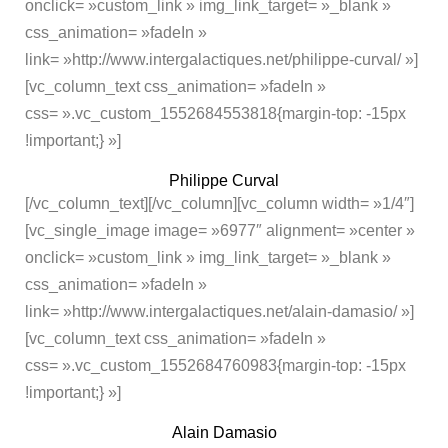
onclick= »custom_link » img_link_target= »_blank »
css_animation= »fadeIn »
link= »http://www.intergalactiques.net/philippe-curval/ »]
[vc_column_text css_animation= »fadeIn »
css= ».vc_custom_1552684553818{margin-top: -15px
!important;} »]
Philippe Curval
[/vc_column_text][/vc_column][vc_column width= »1/4″]
[vc_single_image image= »6977″ alignment= »center »
onclick= »custom_link » img_link_target= »_blank »
css_animation= »fadeIn »
link= »http://www.intergalactiques.net/alain-damasio/ »]
[vc_column_text css_animation= »fadeIn »
css= ».vc_custom_1552684760983{margin-top: -15px
!important;} »]
Alain Damasio