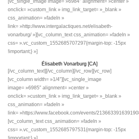
[vc_single_image image= »6984″ alignment= »center »
onclick= »custom_link » img_link_target= »_blank »
css_animation= »fadeIn »
link= »http://www.intergalactiques.net/elisabeth-
vonarburg/ »][vc_column_text css_animation= »fadeIn »
css= ».vc_custom_1552685707297{margin-top: -15px
!important;} »]
Élisabeth Vonarburg [CA]
[/vc_column_text][/vc_column][/vc_row][vc_row]
[vc_column width= »1/4″][vc_single_image
image= »6985″ alignment= »center »
onclick= »custom_link » img_link_target= »_blank »
css_animation= »fadeIn »
link= »https://www.facebook.com/events/2136633916391908
[vc_column_text css_animation= »fadeIn »
css= ».vc_custom_1552685797531{margin-top: -15px
!important;} »]