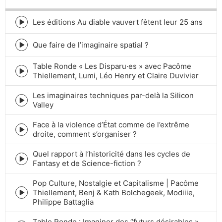
RATE
Les éditions Au diable vauvert fêtent leur 25 ans
Episode
play
icon
Que faire de l’imaginaire spatial ?
Episode
play
Table Ronde « Les Disparu·es » avec Pacôme
icon
Episode
Thiellement, Lumi, Léo Henry et Claire Duvivier
play
icon
Les imaginaires techniques par-delà la Silicon
Episode
Valley
play
icon
Face à la violence d’État comme de l’extrême
Episode
droite, comment s’organiser ?
play
icon
Quel rapport à l’historicité dans les cycles de
Episode
Fantasy et de Science-fiction ?
play
icon
Pop Culture, Nostalgie et Capitalisme | Pacôme
Thiellement, Benj & Kath Bolchegeek, Modiiie,
Episode
Philippe Battaglia
play
icon
Table Ronde : Imaginer des “futurs désirables »,