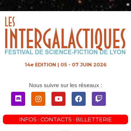
Aller
au
contenu
14e EDITION | 05 - 07 JUIN 2026
Nous suivre sur les réseaux :
Discord
Instagram
Youtube
Facebook
Twitch
INFOS · CONTACTS · BILLETTERIE