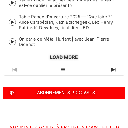
Episode
est-ce oublier le présent ?
play
icon
Table Ronde d’ouverture 2025 — “Que faire ?” |
Alice Carabédian, Kath Bolchegeek, Léo Henry,
Episode
Patrick K. Dewdney, tientstiens BD
play
icon
On parle de Métal Hurlant | avec Jean-Pierre
Episode
Dionnet
play
icon
LOAD MORE
PREVIOUS
SHOW
NEXT
EPISODE
EPISODES
EPIS
LIST
ABONNEMENTS PODCASTS
ABONNEZ-VOUS À NOTRE NEWSLETTER