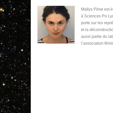
Maïlys Pène est é
à Sciences Po Lyo
porte sur les rep
et la déconstructi
aussi partie du l
l’association fém