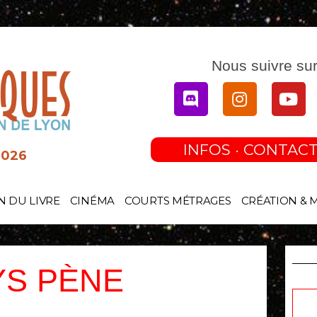
Nous suivre sur
Discord
Instagram
You
INFOS · CONTACT
2026
N DU LIVRE
CINÉMA
COURTS MÉTRAGES
CRÉATION & 
YS PÈNE