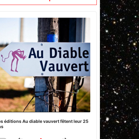
o
er
s éditions Au diable vauvert fêtent leur 25
ns
Download