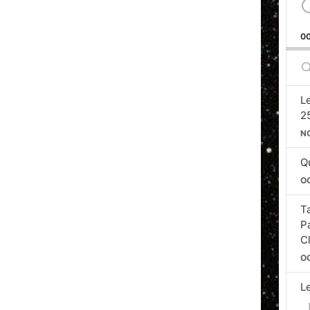
0
S
E
L
2
N
Qu
O
T
P
C
O
L
Si