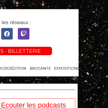
 les réseaux :
tube
Facebook
Twitch
S · BILLETTERIE
MICROÉDITION
BROCANTE
EXPOSITIONS
Ecouter les podcasts