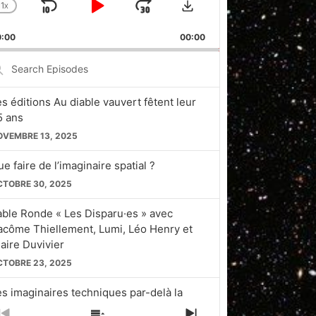
1
X
SKIP
PLAY
JUMP
CHANGE
PLAYBACK
BACKWARD
PAUSE
FORWARD
0:00
RATE
00:00
earch
pisodes
es éditions Au diable vauvert fêtent leur
5 ans
OVEMBRE 13, 2025
e faire de l’imaginaire spatial ?
CTOBRE 30, 2025
able Ronde « Les Disparu·es » avec
acôme Thiellement, Lumi, Léo Henry et
laire Duvivier
CTOBRE 23, 2025
es imaginaires techniques par-delà la
licon Valley