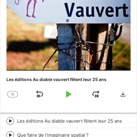
Les éditions Au diable vauvert fêtent leur 25 ans
Downl
1
X
SKIP
PLAY
JUMP
CHANGE
PLAYBACK
BACKWARD
PAUSE
FORWAR
RATE
Les éditions Au diable vauvert fêtent leur 25 ans
Episode
play
icon
Que faire de l’imaginaire spatial ?