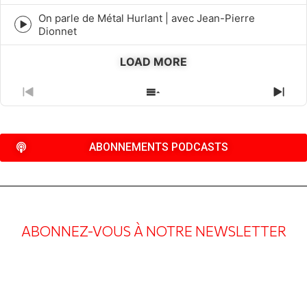
icon
On parle de Métal Hurlant | avec Jean-Pierre
Episode
Dionnet
play
icon
LOAD MORE
PREVIOUS
SHOW
NEX
EPISODE
EPISODES
EPI
LIST
ABONNEMENTS PODCASTS
ABONNEZ-VOUS À NOTRE NEWSLETTER