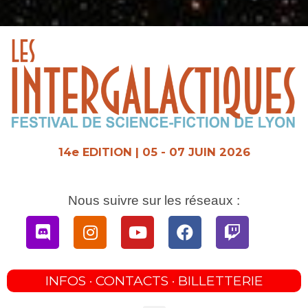
Aller
au
contenu
14e EDITION | 05 - 07 JUIN 2026
Nous suivre sur les réseaux :
Discord
Instagram
Youtube
Facebook
Twitch
INFOS · CONTACTS · BILLETTERIE