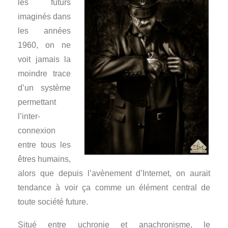
les futurs
imaginés dans
les années
1960, on ne
voit jamais la
moindre trace
d’un système
permettant
l’inter-
connexion
entre tous les
êtres humains,
alors que depuis l’avènement d’Internet, on aurait
tendance à voir ça comme un élément central de
toute société future.
Situé entre uchronie et anachronisme, le