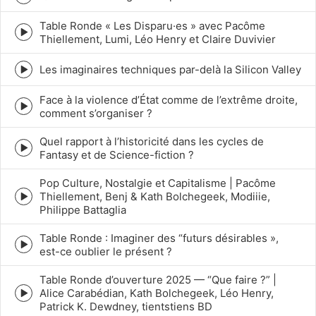
Episode
play
Table Ronde « Les Disparu·es » avec Pacôme
icon
Episode
Thiellement, Lumi, Léo Henry et Claire Duvivier
play
icon
Les imaginaires techniques par-delà la Silicon Valley
Episode
play
Face à la violence d’État comme de l’extrême droite,
icon
Episode
comment s’organiser ?
play
icon
Quel rapport à l’historicité dans les cycles de
Episode
Fantasy et de Science-fiction ?
play
icon
Pop Culture, Nostalgie et Capitalisme | Pacôme
Thiellement, Benj & Kath Bolchegeek, Modiiie,
Episode
Philippe Battaglia
play
icon
Table Ronde : Imaginer des “futurs désirables »,
Episode
est-ce oublier le présent ?
play
icon
Table Ronde d’ouverture 2025 — “Que faire ?” |
Alice Carabédian, Kath Bolchegeek, Léo Henry,
Episode
Patrick K. Dewdney, tientstiens BD
play