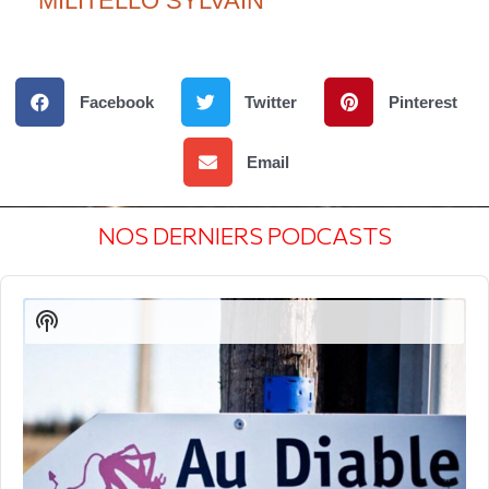
MILITELLO SYLVAIN
Facebook
Twitter
Pinterest
Email
NOS DERNIERS PODCASTS
Audio
Player
Show
Podcast
Information