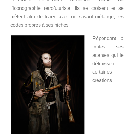
l’iconographie rétrofuturiste. Ils se croisent et se
mêlent afin de livrer, avec un savant mélange, les
codes propres à ses niches.
Répondant à
toutes ses
attentes qui le
définissent ,
certaines
créations