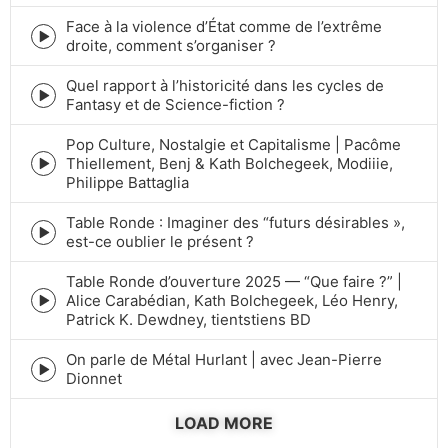
play
icon
Face à la violence d’État comme de l’extrême
Episode
droite, comment s’organiser ?
play
icon
Quel rapport à l’historicité dans les cycles de
Episode
Fantasy et de Science-fiction ?
play
icon
Pop Culture, Nostalgie et Capitalisme | Pacôme
Thiellement, Benj & Kath Bolchegeek, Modiiie,
Episode
Philippe Battaglia
play
icon
Table Ronde : Imaginer des “futurs désirables »,
Episode
est-ce oublier le présent ?
play
icon
Table Ronde d’ouverture 2025 — “Que faire ?” |
Alice Carabédian, Kath Bolchegeek, Léo Henry,
Episode
Patrick K. Dewdney, tientstiens BD
play
icon
On parle de Métal Hurlant | avec Jean-Pierre
Episode
Dionnet
play
icon
LOAD MORE