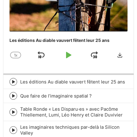
Les éditions Au diable vauvert fêtent leur 25 ans
Downlo
1
X
SKIP
PLAY
JUMP
CHANGE
PLAYBACK
BACKWARD
PAUSE
FORWARD
RATE
Les éditions Au diable vauvert fêtent leur 25 ans
Episode
play
icon
Que faire de l’imaginaire spatial ?
Episode
play
Table Ronde « Les Disparu·es » avec Pacôme
icon
Episode
Thiellement, Lumi, Léo Henry et Claire Duvivier
play
icon
Les imaginaires techniques par-delà la Silicon
Episode
Valley