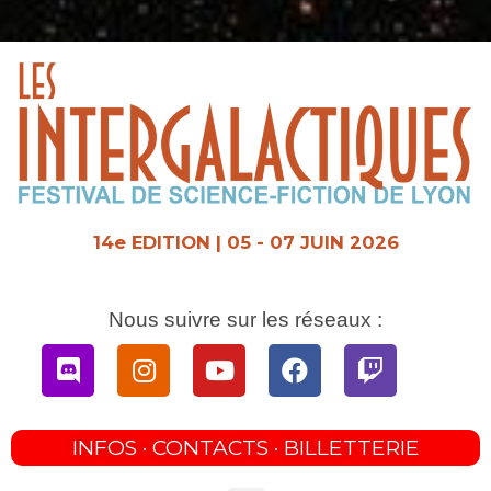
Aller
au
contenu
14e EDITION | 05 - 07 JUIN 2026
Nous suivre sur les réseaux :
Discord
Instagram
Youtube
Facebook
Twitch
INFOS · CONTACTS · BILLETTERIE