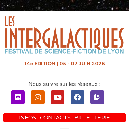
Aller
au
contenu
14e EDITION | 05 - 07 JUIN 2026
Nous suivre sur les réseaux :
Discord
Instagram
Youtube
Facebook
Twitch
INFOS · CONTACTS · BILLETTERIE