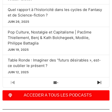
Quel rapport à l’historicité dans les cycles de Fantasy
et de Science-fiction ?
JUIN 26, 2025
Pop Culture, Nostalgie et Capitalisme | Pacôme
Thiellement, Benj & Kath Bolchegeek, Modiiie,
Philippe Battaglia
JUIN 19, 2025
Table Ronde : Imaginer des “futurs désirables », est-
ce oublier le présent ?
JUIN 12, 2025
PREVIOUS
SHOW
NEXT
EPISODE
EPISODES
EPIS
LIST
ACCEDER A TOUS LES PODCASTS