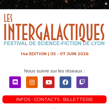
Aller
au
contenu
14e EDITION | 05 - 07 JUIN 2026
Nous suivre sur les réseaux :
Discord
Instagram
Youtube
Facebook
Twitch
INFOS · CONTACTS · BILLETTERIE