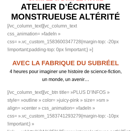
ATELIER D’ÉCRITURE
MONSTRUEUSE ALTÉRITÉ
[/vc_column_text][vc_column_text
css_animation= »fadeIn »
css= ».vc_custom_1583600347728{margin-top: -20px
!important;padding-top: 0px !important;} »]
AVEC LA FABRIQUE DU SUBRÉEL
4 heures pour imaginer une histoire de science-fiction,
un monde, un avenir…
[/vc_column_text][vc_btn title= »PLUS D’INFOS »
style= »outline » color= »juicy-pink » size= »sm »
align= »center » css_animation= »fadeIn »
css= ».vc_custom_1583741293279{margin-top: -10px
!important;} »