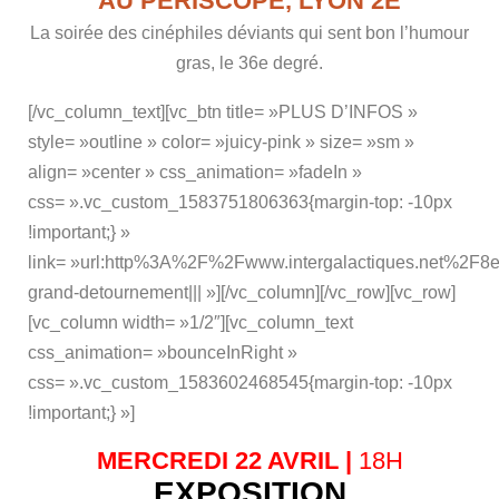
AU PÉRISCOPE, LYON 2E
La soirée des cinéphiles déviants qui sent bon l’humour
gras, le 36e degré.
[/vc_column_text][vc_btn title= »PLUS D’INFOS »
style= »outline » color= »juicy-pink » size= »sm »
align= »center » css_animation= »fadeIn »
css= ».vc_custom_1583751806363{margin-top: -10px
!important;} »
link= »url:http%3A%2F%2Fwww.intergalactiques.net%2F8e
grand-detournement||| »][/vc_column][/vc_row][vc_row]
[vc_column width= »1/2″][vc_column_text
css_animation= »bounceInRight »
css= ».vc_custom_1583602468545{margin-top: -10px
!important;} »]
MERCREDI 22 AVRIL |
18H
EXPOSITION