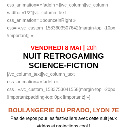
css_animation= »fadeIn »][/vc_column][vc_column
width= »1/2″][vc_column_text
css_animation= »bounceInRight »
css= ».vc_custom_1583603507642{margin-top: -10px
!important;} »]
VENDREDI 8 MAI |
20h
NUIT RETROGAMING
SCIENCE-FICTION
[/vc_column_text][vc_column_text
css_animation= »fadeIn »
css= ».vc_custom_1583753041558{margin-top: -20px
!important;padding-top: 0px !important;} »]
BOULANGERIE DU PRADO, LYON 7E
Pas de repos pour les festivaliers avec cette nuit jeux
vidéos et projections cool !