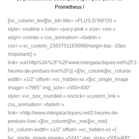
Prometheus !
[/vc_column_text][vc_btn title= »PLUS D’INFOS »
style= »outline » color= »juicy-pink » size= »sm »
align= »center » css_animation= »fadeIn »
css= ».vc_custom_1583751163098{margin-top: -10px
!important;} »
link= »url:http%3A%2F%2Fwww.intergalactiques.net%2F2-
heures-de-perdues-live%2F||| »][/vc_column][vc_column
width= »1/2″ offset= »vc_hidden-xs »][vc_single_image
image= »7985″ img_size= »500×400″
style= »vc_box_rounded » onclick= »custom_link »
css_animation= »fadeIn »
link= »http://www.intergalactiques.net/2-heures-de-
perdues-live/ »][/vc_column][/vc_row][vc_row]
[vc_column width= »1/2″ offset= »vc_hidden-xs »]
[vc_single_image image= »5241″ img_size= »500×400″