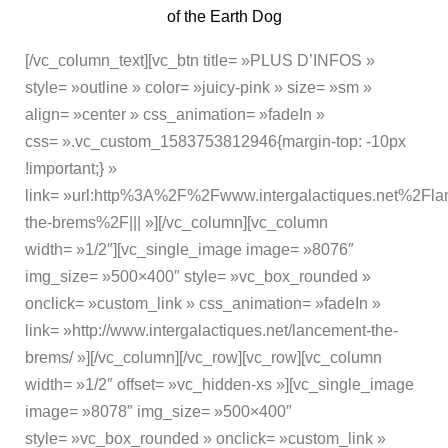
of the Earth Dog
[/vc_column_text][vc_btn title= »PLUS D’INFOS »
style= »outline » color= »juicy-pink » size= »sm »
align= »center » css_animation= »fadeIn »
css= ».vc_custom_1583753812946{margin-top: -10px
!important;} »
link= »url:http%3A%2F%2Fwww.intergalactiques.net%2Fla
the-brems%2F||| »][/vc_column][vc_column
width= »1/2″][vc_single_image image= »8076″
img_size= »500×400″ style= »vc_box_rounded »
onclick= »custom_link » css_animation= »fadeIn »
link= »http://www.intergalactiques.net/lancement-the-
brems/ »][/vc_column][/vc_row][vc_row][vc_column
width= »1/2″ offset= »vc_hidden-xs »][vc_single_image
image= »8078″ img_size= »500×400″
style= »vc_box_rounded » onclick= »custom_link »