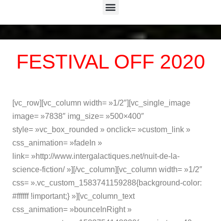
Menu
FESTIVAL OFF 2020
[vc_row][vc_column width= »1/2″][vc_single_image
image= »7838″ img_size= »500×400″
style= »vc_box_rounded » onclick= »custom_link »
css_animation= »fadeIn »
link= »http://www.intergalactiques.net/nuit-de-la-
science-fiction/ »][/vc_column][vc_column width= »1/2″
css= ».vc_custom_1583741159288{background-color:
#ffffff !important;} »][vc_column_text
css_animation= »bounceInRight »