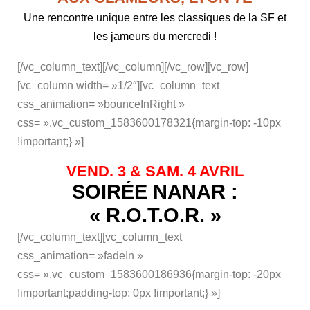
Une rencontre unique entre les classiques de la SF et
les jameurs du mercredi !
[/vc_column_text][/vc_column][/vc_row][vc_row]
[vc_column width= »1/2″][vc_column_text
css_animation= »bounceInRight »
css= ».vc_custom_1583600178321{margin-top: -10px
!important;} »]
VEND. 3 & SAM. 4 AVRIL
SOIRÉE NANAR :
« R.O.T.O.R. »
[/vc_column_text][vc_column_text
css_animation= »fadeIn »
css= ».vc_custom_1583600186936{margin-top: -20px
!important;padding-top: 0px !important;} »]