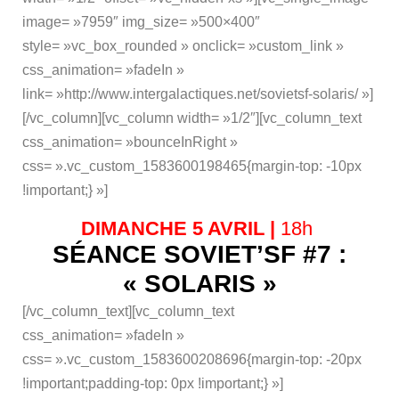
image= »7959″ img_size= »500×400″
style= »vc_box_rounded » onclick= »custom_link »
css_animation= »fadeIn »
link= »http://www.intergalactiques.net/sovietsf-solaris/ »]
[/vc_column][vc_column width= »1/2″][vc_column_text
css_animation= »bounceInRight »
css= ».vc_custom_1583600198465{margin-top: -10px
!important;} »]
DIMANCHE 5 AVRIL |
18h
SÉANCE SOVIET’SF #7 :
« SOLARIS »
[/vc_column_text][vc_column_text
css_animation= »fadeIn »
css= ».vc_custom_1583600208696{margin-top: -20px
!important;padding-top: 0px !important;} »]