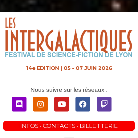
Aller
au
contenu
14e EDITION | 05 - 07 JUIN 2026
Nous suivre sur les réseaux :
Discord
Instagram
Youtube
Facebook
Twitch
INFOS · CONTACTS · BILLETTERIE