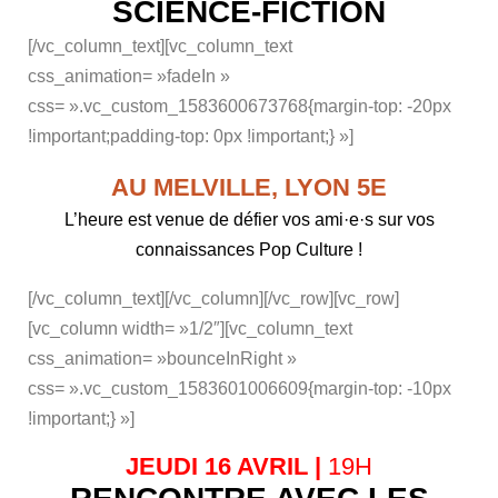
SCIENCE-FICTION
[/vc_column_text][vc_column_text
css_animation= »fadeIn »
css= ».vc_custom_1583600673768{margin-top: -20px
!important;padding-top: 0px !important;} »]
AU MELVILLE, LYON 5E
L’heure est venue de défier vos ami·e·s sur vos
connaissances Pop Culture !
[/vc_column_text][/vc_column][/vc_row][vc_row]
[vc_column width= »1/2″][vc_column_text
css_animation= »bounceInRight »
css= ».vc_custom_1583601006609{margin-top: -10px
!important;} »]
JEUDI 16 AVRIL |
19H