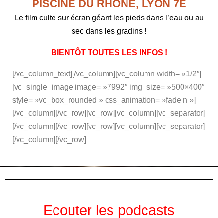
PISCINE DU RHÔNE, LYON 7E
Le film culte sur écran géant les pieds dans l’eau ou au
sec dans les gradins !
BIENTÔT TOUTES LES INFOS !
[/vc_column_text][/vc_column][vc_column width= »1/2″]
[vc_single_image image= »7992″ img_size= »500×400″
style= »vc_box_rounded » css_animation= »fadeIn »]
[/vc_column][/vc_row][vc_row][vc_column][vc_separator]
[/vc_column][/vc_row][vc_row][vc_column][vc_separator]
[/vc_column][/vc_row]
Ecouter les podcasts