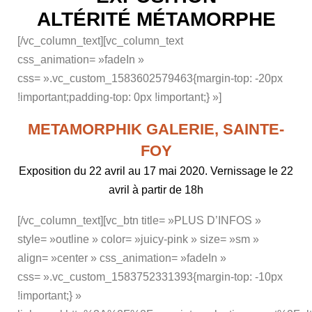
ALTÉRITÉ MÉTAMORPHE
[/vc_column_text][vc_column_text
css_animation= »fadeIn »
css= ».vc_custom_1583602579463{margin-top: -20px
!important;padding-top: 0px !important;} »]
METAMORPHIK GALERIE, SAINTE-
FOY
Exposition du 22 avril au 17 mai 2020. Vernissage le 22
avril à partir de 18h
[/vc_column_text][vc_btn title= »PLUS D’INFOS »
style= »outline » color= »juicy-pink » size= »sm »
align= »center » css_animation= »fadeIn »
css= ».vc_custom_1583752331393{margin-top: -10px
!important;} »