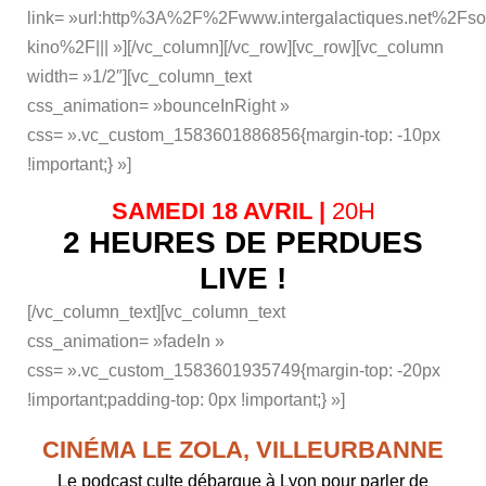
link= »url:http%3A%2F%2Fwww.intergalactiques.net%2Fso
kino%2F||| »][/vc_column][/vc_row][vc_row][vc_column
width= »1/2″][vc_column_text
css_animation= »bounceInRight »
css= ».vc_custom_1583601886856{margin-top: -10px
!important;} »]
SAMEDI 18 AVRIL |
20H
2 HEURES DE PERDUES
LIVE !
[/vc_column_text][vc_column_text
css_animation= »fadeIn »
css= ».vc_custom_1583601935749{margin-top: -20px
!important;padding-top: 0px !important;} »]
CINÉMA LE ZOLA, VILLEURBANNE
Le podcast culte débarque à Lyon pour parler de