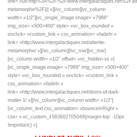
link= »url:http%3A%2F%2Fwww.intergalactiques.net%2Falte
metamorphe%2F||| »][/vc_column][vc_column
width= »1/2″][vc_single_image image= »7988″
img_size= »500×400″ style= »vc_box_rounded »
onclick= »custom_link » css_animation= »fadeIn »
link= »http://www.intergalactiques.net/alterite-
metamorphe/ »][/vc_column][/vc_row][vc_row]
[vc_column width= »1/2″ offset= »vc_hidden-xs »]
[vc_single_image image= »7989″ img_size= »500×400″
style= »vc_box_rounded » onclick= »custom_link »
css_animation= »fadeIn »
link= »http://www.intergalactiques.net/doors-of-dark-
matter-1/ »][/vc_column][vc_column width= »1/2″]
[vc_column_text css_animation= »bounceInRight »
css= ».vc_custom_1583602705049{margin-top: -10px
!important;} »]