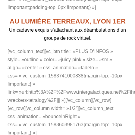
!important;padding-top: 0px !important;} »]
AU LUMIÈRE TERREAUX, LYON 1ER
Un cadavre exquis s’attachant aux déambulations d’un
groupe de rock virtuel.
[/vc_column_text][vc_btn title= »PLUS D’INFOS »
style= »outline » color= »juicy-pink » size= »sm »
align= »center » css_animation= »fadeIn »
css= ».vc_custom_1583741000838{margin-top: -10px
!important;} »
link= »url:http%3A%2F%2Fwww.intergalactiques.net%2Fth
wreckers-tetralogy%2F||| »][/vc_column][/vc_row]
[vc_row][vc_column width= »1/2″][vc_column_text
css_animation= »bounceInRight »
css= ».vc_custom_1583603981763{margin-top: -10px
!important;} »]