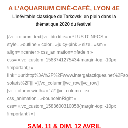
A L’AQUARIUM CINÉ-CAFÉ, LYON 4E
L’inévitable classique de Tarkovski en plein dans la
thématique 2020 du festival.
[/vc_column_text][vc_btn title= »PLUS D’INFOS »
style= »outline » color= »juicy-pink » size= »sm »
align= »center » css_animation= »fadeIn »
css= ».vc_custom_1583741275434{margin-top: -10px
!important;} »
link= »url:http%3A%2F%2Fwww.intergalactiques.net%2Fsov
solaris%2F||| »][/vc_column][/vc_row][vc_row]
[vc_column width= »1/2″][vc_column_text
css_animation= »bounceInRight »
css= ».vc_custom_1583600310058{margin-top: -10px
!important;} »]
SAM. 11 & DIM. 12 AVRIL