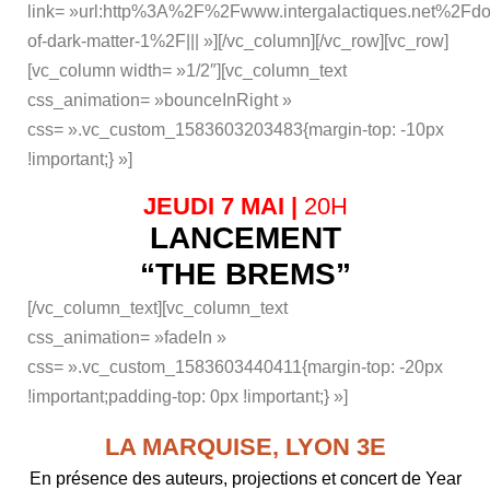
link= »url:http%3A%2F%2Fwww.intergalactiques.net%2Fdo
of-dark-matter-1%2F||| »][/vc_column][/vc_row][vc_row]
[vc_column width= »1/2″][vc_column_text
css_animation= »bounceInRight »
css= ».vc_custom_1583603203483{margin-top: -10px
!important;} »]
JEUDI 7 MAI |
20H
LANCEMENT
“THE BREMS”
[/vc_column_text][vc_column_text
css_animation= »fadeIn »
css= ».vc_custom_1583603440411{margin-top: -20px
!important;padding-top: 0px !important;} »]
LA MARQUISE, LYON 3E
En présence des auteurs, projections et concert de Year