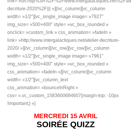
link= »url:http%3A%2F%2Fwww.intergalactiques.net%2Fate
decriture-2020%2F||| »][/vc_column][vc_column
width= »1/2″][vc_single_image image= »7927″
img_size= »500×400″ style= »vc_box_rounded »
onclick= »custom_link » css_animation= »fadeIn »
link= »http://www.intergalactiques.net/atelier-decriture-
2020/ »][/vc_column][/vc_row][vc_row][vc_column
width= »1/2″][vc_single_image image= »7961″
img_size= »500×400″ style= »vc_box_rounded »
css_animation= »fadeIn »][/vc_column][vc_column
width= »1/2″][vc_column_text
css_animation= »bounceInRight »
css= ».vc_custom_1583600684607{margin-top: -10px
!important;} »]
MERCREDI 15 AVRIL
SOIRÉE QUIZZ