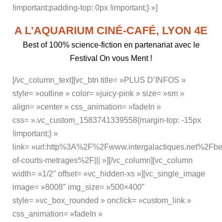
!important;padding-top: 0px !important;} »]
A L’AQUARIUM CINÉ-CAFÉ, LYON 4E
Best of 100% science-fiction en partenariat avec le
Festival On vous Ment !
[/vc_column_text][vc_btn title= »PLUS D’INFOS »
style= »outline » color= »juicy-pink » size= »sm »
align= »center » css_animation= »fadeIn »
css= ».vc_custom_1583741339558{margin-top: -15px
!important;} »
link= »url:http%3A%2F%2Fwww.intergalactiques.net%2Fbe
of-courts-metrages%2F||| »][/vc_column][vc_column
width= »1/2″ offset= »vc_hidden-xs »][vc_single_image
image= »8008″ img_size= »500×400″
style= »vc_box_rounded » onclick= »custom_link »
css_animation= »fadeIn »