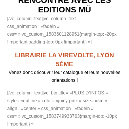
RENCONTRE AVEC LES
EDITIONS MÜ
[/vc_column_text][vc_column_text
css_animation= »fadeIn »
css= ».vc_custom_1583601128951{margin-top: -20px
!important;padding-top: 0px !important;} »]
LIBRAIRIE LA VIREVOLTE, LYON
5ÈME
Venez donc découvrir leur catalogue et leurs nouvelles
orientations !
[/vc_column_text][vc_btn title= »PLUS D’INFOS »
style= »outline » color= »juicy-pink » size= »sm »
align= »center » css_animation= »fadeIn »
css= ».vc_custom_1583749933763{margin-top: -10px
!important;} »