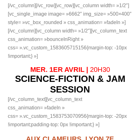
[/vc_column][/vc_row][vc_row][vc_column width= »1/2″]
[vc_single_image image= »6662″ img_size= »500×400″
style= »vc_box_rounded » css_animation= »fadeIn »]
[/vc_column][vc_column width= »1/2″][vc_column_text
css_animation= »bounceInRight »
css= ».vc_custom_1583605715156{margin-top: -10px
!important;} »]
MER. 1ER AVRIL |
20H30
SCIENCE-FICTION & JAM
SESSION
[/vc_column_text][vc_column_text
css_animation= »fadeIn »
css= ».vc_custom_1583753070956{margin-top: -20px
!important;padding-top: 0px !important;} »]
AUX CLAMEURS, LYON 7E