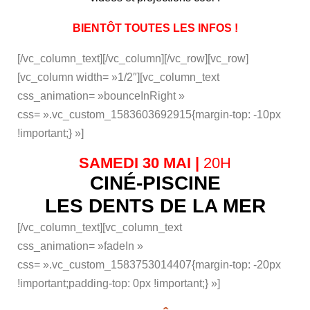
BIENTÔT TOUTES LES INFOS !
[/vc_column_text][/vc_column][/vc_row][vc_row]
[vc_column width= »1/2″][vc_column_text
css_animation= »bounceInRight »
css= ».vc_custom_1583603692915{margin-top: -10px
!important;} »]
SAMEDI 30 MAI |
20H
CINÉ
-PISCINE
LES DENTS DE LA MER
[/vc_column_text][vc_column_text
css_animation= »fadeIn »
css= ».vc_custom_1583753014407{margin-top: -20px
!important;padding-top: 0px !important;} »]