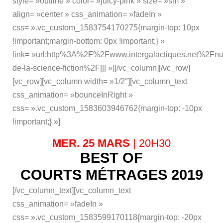
style= »outline » color= »juicy-pink » size= »sm »
align= »center » css_animation= »fadeIn »
css= ».vc_custom_1583754170275{margin-top: 10px
!important;margin-bottom: 0px !important;} »
link= »url:http%3A%2F%2Fwww.intergalactiques.net%2Fnui
de-la-science-fiction%2F||| »][/vc_column][/vc_row]
[vc_row][vc_column width= »1/2″][vc_column_text
css_animation= »bounceInRight »
css= ».vc_custom_1583603946762{margin-top: -10px
!important;} »]
MER. 25 MARS
| 20H30
BEST OF
COURTS MÉTRAGES 2019
[/vc_column_text][vc_column_text
css_animation= »fadeIn »
css= ».vc_custom_1583599170118{margin-top: -20px