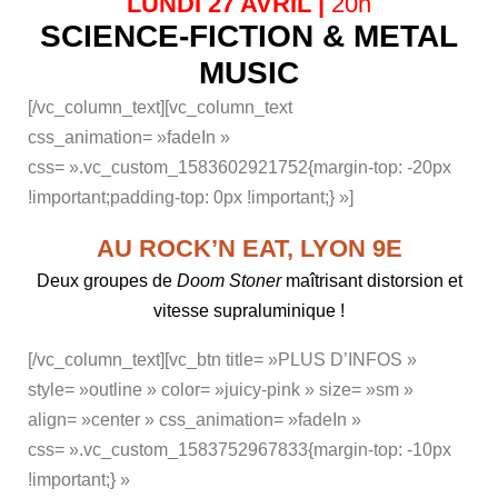
LUNDI 27 AVRIL |
20h
SCIENCE-FICTION & METAL
MUSIC
[/vc_column_text][vc_column_text
css_animation= »fadeIn »
css= ».vc_custom_1583602921752{margin-top: -20px
!important;padding-top: 0px !important;} »]
AU ROCK’N EAT, LYON 9E
Deux groupes de
Doom Stoner
maîtrisant distorsion et
vitesse supraluminique !
[/vc_column_text][vc_btn title= »PLUS D’INFOS »
style= »outline » color= »juicy-pink » size= »sm »
align= »center » css_animation= »fadeIn »
css= ».vc_custom_1583752967833{margin-top: -10px
!important;} »