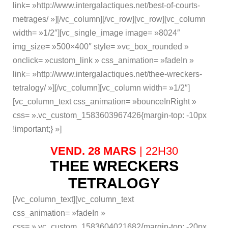
link= »http://www.intergalactiques.net/best-of-courts-
metrages/ »][/vc_column][/vc_row][vc_row][vc_column
width= »1/2″][vc_single_image image= »8024″
img_size= »500×400″ style= »vc_box_rounded »
onclick= »custom_link » css_animation= »fadeIn »
link= »http://www.intergalactiques.net/thee-wreckers-
tetralogy/ »][/vc_column][vc_column width= »1/2″]
[vc_column_text css_animation= »bounceInRight »
css= ».vc_custom_1583603967426{margin-top: -10px
!important;} »]
VEND. 28 MARS
| 22H30
THEE WRECKERS
TETRALOGY
[/vc_column_text][vc_column_text
css_animation= »fadeIn »
css= ».vc_custom_1583604021682{margin-top: -20px