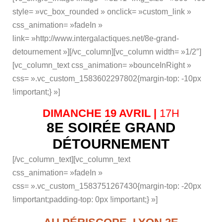
style= »vc_box_rounded » onclick= »custom_link »
css_animation= »fadeIn »
link= »http://www.intergalactiques.net/8e-grand-
detournement »][/vc_column][vc_column width= »1/2″]
[vc_column_text css_animation= »bounceInRight »
css= ».vc_custom_1583602297802{margin-top: -10px
!important;} »]
DIMANCHE 19 AVRIL |
17H
8E SOIRÉE GRAND
DÉTOURNEMENT
[/vc_column_text][vc_column_text
css_animation= »fadeIn »
css= ».vc_custom_1583751267430{margin-top: -20px
!important;padding-top: 0px !important;} »]