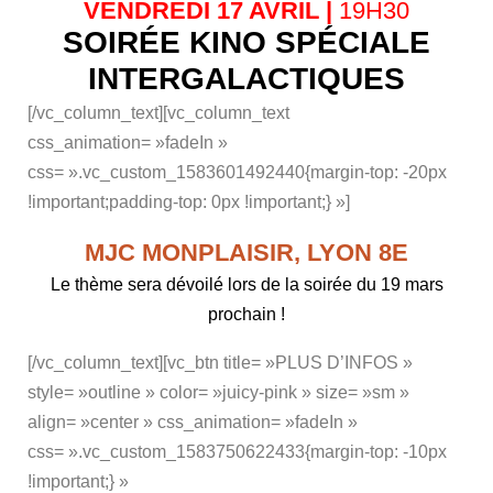
VENDREDI 17 AVRIL |
19H30
SOIRÉE KINO
SPÉCIALE
INTERGALACTIQUES
[/vc_column_text][vc_column_text
css_animation= »fadeIn »
css= ».vc_custom_1583601492440{margin-top: -20px
!important;padding-top: 0px !important;} »]
MJC MONPLAISIR, LYON 8E
Le thème sera dévoilé lors de la soirée du 19 mars
prochain !
[/vc_column_text][vc_btn title= »PLUS D’INFOS »
style= »outline » color= »juicy-pink » size= »sm »
align= »center » css_animation= »fadeIn »
css= ».vc_custom_1583750622433{margin-top: -10px
!important;} »