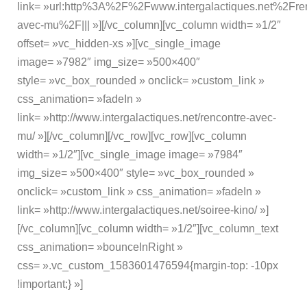
link= »url:http%3A%2F%2Fwww.intergalactiques.net%2Fre
avec-mu%2F||| »][/vc_column][vc_column width= »1/2″
offset= »vc_hidden-xs »][vc_single_image
image= »7982″ img_size= »500×400″
style= »vc_box_rounded » onclick= »custom_link »
css_animation= »fadeIn »
link= »http://www.intergalactiques.net/rencontre-avec-
mu/ »][/vc_column][/vc_row][vc_row][vc_column
width= »1/2″][vc_single_image image= »7984″
img_size= »500×400″ style= »vc_box_rounded »
onclick= »custom_link » css_animation= »fadeIn »
link= »http://www.intergalactiques.net/soiree-kino/ »]
[/vc_column][vc_column width= »1/2″][vc_column_text
css_animation= »bounceInRight »
css= ».vc_custom_1583601476594{margin-top: -10px
!important;} »]