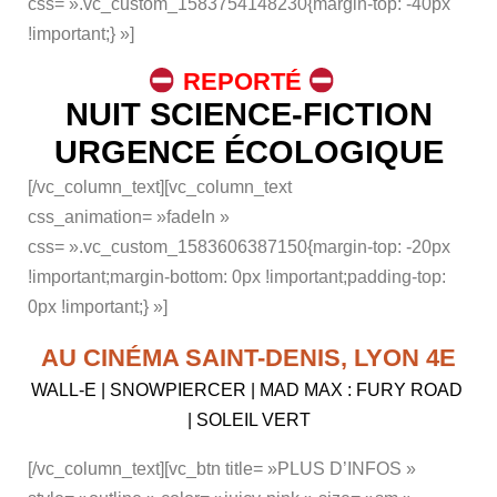
css= ».vc_custom_1583754148230{margin-top: -40px
!important;} »]
REPORTÉ
NUIT SCIENCE-FICTION
URGENCE ÉCOLOGIQUE
[/vc_column_text][vc_column_text
css_animation= »fadeIn »
css= ».vc_custom_1583606387150{margin-top: -20px
!important;margin-bottom: 0px !important;padding-top:
0px !important;} »]
AU CINÉMA SAINT-DENIS, LYON 4E
WALL-E | SNOWPIERCER | MAD MAX : FURY ROAD
| SOLEIL VERT
[/vc_column_text][vc_btn title= »PLUS D’INFOS »