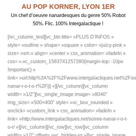
AU POP KORNER, LYON 1ER
Un chef d’oeuvre nanardesques du genre 50% Robot
50%. Flic. 100% Intergalactique !
[/vc_column_text][vc_btn title= »PLUS D’INFOS »
style= »outline » shape= »square » color= »juicy-pink »
size= »sm » align= »center » css_animation= »fadeIn »
css= ».vc_custom_1583741257280{margin-top: -10px
!important;} »
link= »url:http%3A%2F%2Fwww.intergalactiques.net%2Fso
nanar-r-o-t-o-r%2F||| »][/vc_column][vc_column
width= »1/2″][vc_single_image image= »8040″
img_size= »500×400″ style= »vc_box_rounded »
onclick= »custom_link » css_animation= »fadeIn »
link= »http://www.intergalactiques.net/soiree-nanar-r-o-t-
o-r/ »][/vc_column][/vc_row][vc_row][vc_column
width= »1/2″ offset= »vc_hidden-xs »][vc_single_image