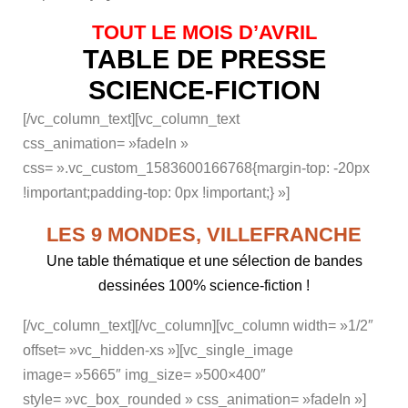
TOUT LE MOIS D’AVRIL
TABLE DE PRESSE
SCIENCE-FICTION
[/vc_column_text][vc_column_text
css_animation= »fadeIn »
css= ».vc_custom_1583600166768{margin-top: -20px
!important;padding-top: 0px !important;} »]
LES 9 MONDES, VILLEFRANCHE
Une table thématique et une sélection de bandes
dessinées 100% science-fiction !
[/vc_column_text][/vc_column][vc_column width= »1/2″
offset= »vc_hidden-xs »][vc_single_image
image= »5665″ img_size= »500×400″
style= »vc_box_rounded » css_animation= »fadeIn »]