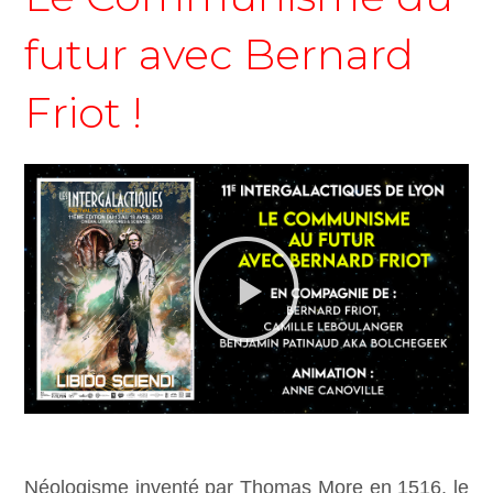
futur avec Bernard
Friot !
Lire
la
vidéo
Néologisme inventé par Thomas More en 1516, le