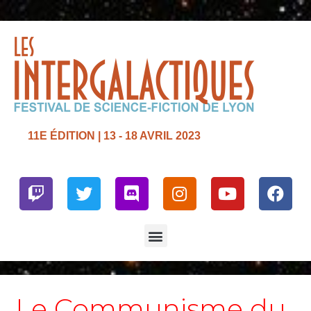
11E ÉDITION | 13 - 18 AVRIL 2023
Twitch
Twitter
Discord
Instagram
Youtube
Face
Menu
Le Communisme du