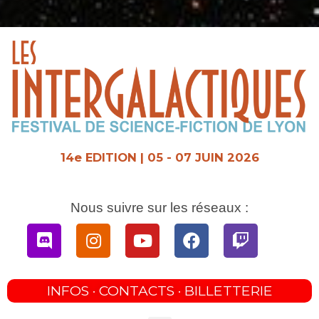
Aller
au
contenu
14e EDITION | 05 - 07 JUIN 2026
Nous suivre sur les réseaux :
Discord
Instagram
Youtube
Facebook
Twitch
INFOS · CONTACTS · BILLETTERIE