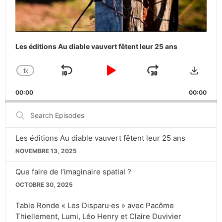
Les éditions Au diable vauvert fêtent leur 25 ans
Downlo
1
X
SKIP
PLAY
JUMP
CHANGE
PLAYBACK
BACKWARD
PAUSE
FORWARD
00:00
RATE
00:00
Search
Episodes
Les éditions Au diable vauvert fêtent leur 25 ans
NOVEMBRE 13, 2025
Que faire de l’imaginaire spatial ?
OCTOBRE 30, 2025
Table Ronde « Les Disparu·es » avec Pacôme
Thiellement, Lumi, Léo Henry et Claire Duvivier