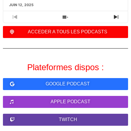
JUIN 12, 2025
PREVIOUS
SHOW
NEXT
EPISODE
EPISODES
EPIS
LIST
ACCEDER A TOUS LES PODCASTS
Plateformes dispos :
GOOGLE PODCAST
APPLE PODCAST
TWITCH