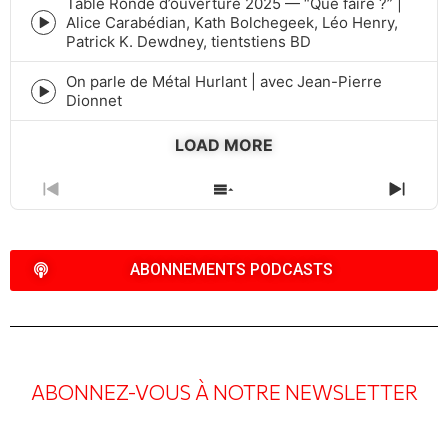
icon
Table Ronde d’ouverture 2025 — “Que faire ?” |
Alice Carabédian, Kath Bolchegeek, Léo Henry,
Episode
Patrick K. Dewdney, tientstiens BD
play
icon
On parle de Métal Hurlant | avec Jean-Pierre
Episode
Dionnet
play
icon
LOAD MORE
PREVIOUS
SHOW
NEXT
EPISODE
EPISODES
EPIS
LIST
ABONNEMENTS PODCASTS
ABONNEZ-VOUS À NOTRE NEWSLETTER