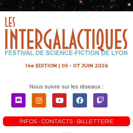
Aller
au
contenu
14e EDITION | 05 - 07 JUIN 2026
Nous suivre sur les réseaux :
Discord
Instagram
Youtube
Facebook
Twitch
INFOS · CONTACTS · BILLETTERIE