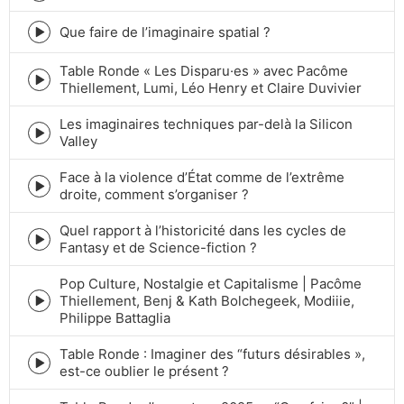
play
icon
Que faire de l’imaginaire spatial ?
Episode
play
Table Ronde « Les Disparu·es » avec Pacôme
icon
Episode
Thiellement, Lumi, Léo Henry et Claire Duvivier
play
icon
Les imaginaires techniques par-delà la Silicon
Episode
Valley
play
icon
Face à la violence d’État comme de l’extrême
Episode
droite, comment s’organiser ?
play
icon
Quel rapport à l’historicité dans les cycles de
Episode
Fantasy et de Science-fiction ?
play
icon
Pop Culture, Nostalgie et Capitalisme | Pacôme
Thiellement, Benj & Kath Bolchegeek, Modiiie,
Episode
Philippe Battaglia
play
icon
Table Ronde : Imaginer des “futurs désirables »,
Episode
est-ce oublier le présent ?
play