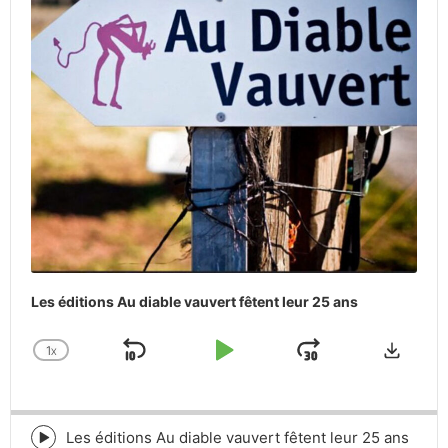
Les éditions Au diable vauvert fêtent leur 25 ans
Downlo
1
X
SKIP
PLAY
JUMP
CHANGE
PLAYBACK
BACKWARD
PAUSE
FORWARD
RATE
Les éditions Au diable vauvert fêtent leur 25 ans
Episode