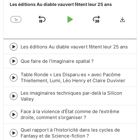
Les éditions Au diable vauvert fêtent leur 25 ans
Downlo
1
X
SKIP
PLAY
JUMP
CHANGE
PLAYBACK
BACKWARD
PAUSE
FORWARD
RATE
Les éditions Au diable vauvert fêtent leur 25 ans
Episode
play
icon
Que faire de l’imaginaire spatial ?
Episode
play
Table Ronde « Les Disparu·es » avec Pacôme
icon
Episode
Thiellement, Lumi, Léo Henry et Claire Duvivier
play
icon
Les imaginaires techniques par-delà la Silicon
Episode
Valley
play
icon
Face à la violence d’État comme de l’extrême
Episode
droite, comment s’organiser ?
play
icon
Quel rapport à l’historicité dans les cycles de
Episode
Fantasy et de Science-fiction ?