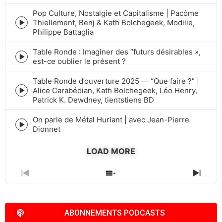
play
icon
Pop Culture, Nostalgie et Capitalisme | Pacôme
Thiellement, Benj & Kath Bolchegeek, Modiiie,
Episode
Philippe Battaglia
play
icon
Table Ronde : Imaginer des “futurs désirables »,
Episode
est-ce oublier le présent ?
play
icon
Table Ronde d’ouverture 2025 — “Que faire ?” |
Alice Carabédian, Kath Bolchegeek, Léo Henry,
Episode
Patrick K. Dewdney, tientstiens BD
play
icon
On parle de Métal Hurlant | avec Jean-Pierre
Episode
Dionnet
play
icon
LOAD MORE
PREVIOUS
SHOW
NEXT
EPISODE
EPISODES
EPIS
LIST
ABONNEMENTS PODCASTS