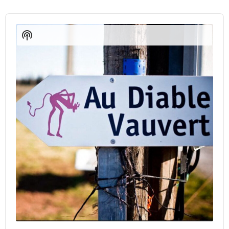
Audio
Player
Show
Podcast
Information