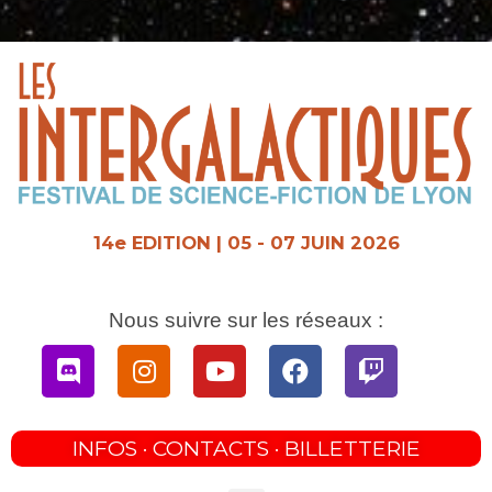
Aller
au
contenu
14e EDITION | 05 - 07 JUIN 2026
Nous suivre sur les réseaux :
Discord
Instagram
Youtube
Facebook
Twitch
INFOS · CONTACTS · BILLETTERIE