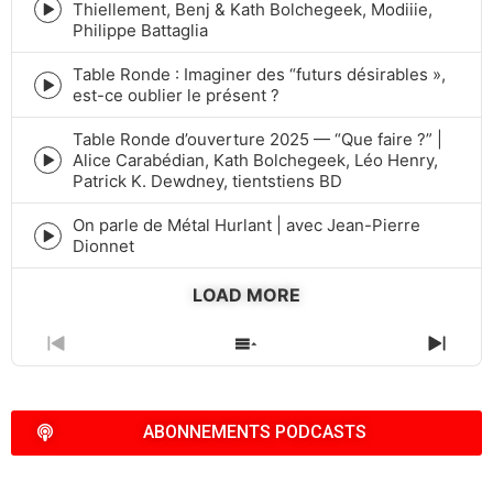
Thiellement, Benj & Kath Bolchegeek, Modiiie,
Episode
Philippe Battaglia
play
icon
Table Ronde : Imaginer des “futurs désirables »,
Episode
est-ce oublier le présent ?
play
icon
Table Ronde d’ouverture 2025 — “Que faire ?” |
Alice Carabédian, Kath Bolchegeek, Léo Henry,
Episode
Patrick K. Dewdney, tientstiens BD
play
icon
On parle de Métal Hurlant | avec Jean-Pierre
Episode
Dionnet
play
icon
LOAD MORE
PREVIOUS
SHOW
NEXT
EPISODE
EPISODES
EPIS
LIST
ABONNEMENTS PODCASTS