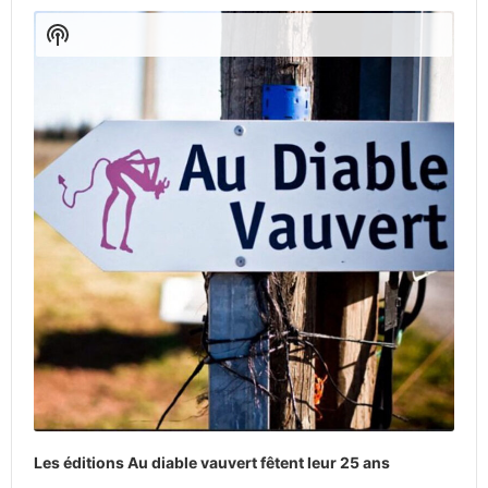
Player
Show
Podcast
Information
Les éditions Au diable vauvert fêtent leur 25 ans