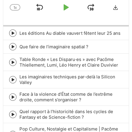
Downlo
1
X
SKIP
PLAY
JUMP
CHANGE
PLAYBACK
BACKWARD
PAUSE
FORWARD
RATE
Les éditions Au diable vauvert fêtent leur 25 ans
Episode
play
icon
Que faire de l’imaginaire spatial ?
Episode
play
Table Ronde « Les Disparu·es » avec Pacôme
icon
Episode
Thiellement, Lumi, Léo Henry et Claire Duvivier
play
icon
Les imaginaires techniques par-delà la Silicon
Episode
Valley
play
icon
Face à la violence d’État comme de l’extrême
Episode
droite, comment s’organiser ?
play
icon
Quel rapport à l’historicité dans les cycles de
Episode
Fantasy et de Science-fiction ?
play
icon
Pop Culture, Nostalgie et Capitalisme | Pacôme