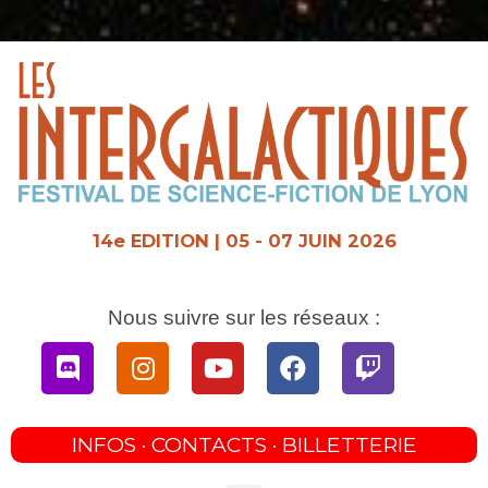
Aller
au
contenu
14e EDITION | 05 - 07 JUIN 2026
Nous suivre sur les réseaux :
Discord
Instagram
Youtube
Facebook
Twitch
INFOS · CONTACTS · BILLETTERIE