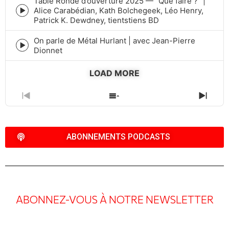
Table Ronde d’ouverture 2025 — “Que faire ?” |
Alice Carabédian, Kath Bolchegeek, Léo Henry,
Episode
Patrick K. Dewdney, tientstiens BD
play
icon
On parle de Métal Hurlant | avec Jean-Pierre
Episode
Dionnet
play
icon
LOAD MORE
PREVIOUS
SHOW
NEXT
EPISODE
EPISODES
EPIS
LIST
ABONNEMENTS PODCASTS
ABONNEZ-VOUS À NOTRE NEWSLETTER