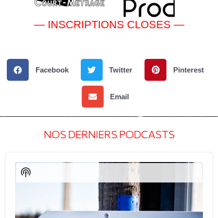
— INSCRIPTIONS CLOSES —
Facebook
Twitter
Pinterest
Email
NOS DERNIERS PODCASTS
Audio
Player
Show
Podcast
Information