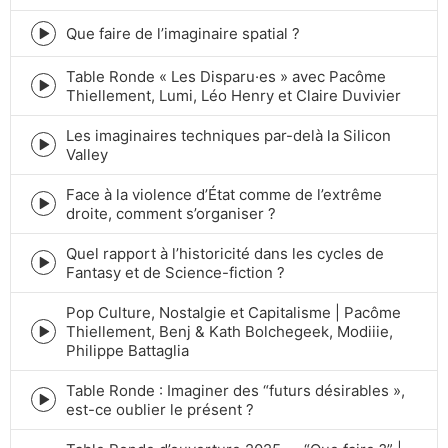
play
icon
Que faire de l’imaginaire spatial ?
Episode
play
Table Ronde « Les Disparu·es » avec Pacôme
icon
Episode
Thiellement, Lumi, Léo Henry et Claire Duvivier
play
icon
Les imaginaires techniques par-delà la Silicon
Episode
Valley
play
icon
Face à la violence d’État comme de l’extrême
Episode
droite, comment s’organiser ?
play
icon
Quel rapport à l’historicité dans les cycles de
Episode
Fantasy et de Science-fiction ?
play
icon
Pop Culture, Nostalgie et Capitalisme | Pacôme
Thiellement, Benj & Kath Bolchegeek, Modiiie,
Episode
Philippe Battaglia
play
icon
Table Ronde : Imaginer des “futurs désirables »,
Episode
est-ce oublier le présent ?
play
icon