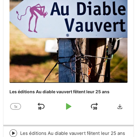
Les éditions Au diable vauvert fêtent leur 25 ans
Downlo
1
X
SKIP
PLAY
JUMP
CHANGE
PLAYBACK
BACKWARD
PAUSE
FORWARD
RATE
Les éditions Au diable vauvert fêtent leur 25 ans
Episode