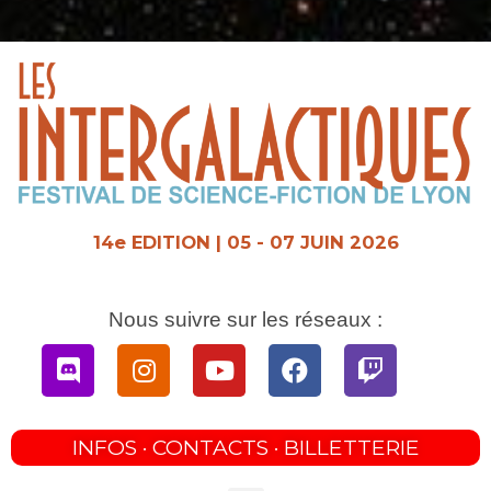
Aller
au
contenu
14e EDITION | 05 - 07 JUIN 2026
Nous suivre sur les réseaux :
Discord
Instagram
Youtube
Facebook
Twitch
INFOS · CONTACTS · BILLETTERIE