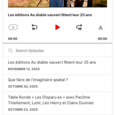
Les éditions Au diable vauvert fêtent leur 25 ans
Downlo
1
X
SKIP
PLAY
JUMP
CHANGE
PLAYBACK
BACKWARD
PAUSE
FORWARD
00:00
RATE
00:00
Search
Episodes
Les éditions Au diable vauvert fêtent leur 25 ans
NOVEMBRE 13, 2025
Que faire de l’imaginaire spatial ?
OCTOBRE 30, 2025
Table Ronde « Les Disparu·es » avec Pacôme
Thiellement, Lumi, Léo Henry et Claire Duvivier
OCTOBRE 23, 2025